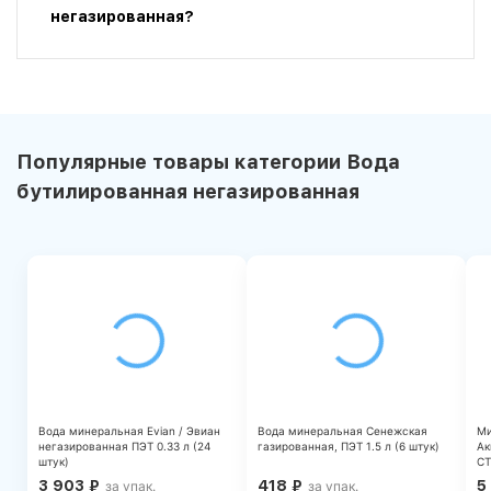
негазированная?
Популярные товары категории Вода
бутилированная негазированная
Вода минеральная Evian / Эвиан
Вода минеральная Сенежская
Ми
негазированная ПЭТ 0.33 л (24
газированная, ПЭТ 1.5 л (6 штук)
Ак
штук)
СТ
3 903
₽
418
₽
5
за упак.
за упак.