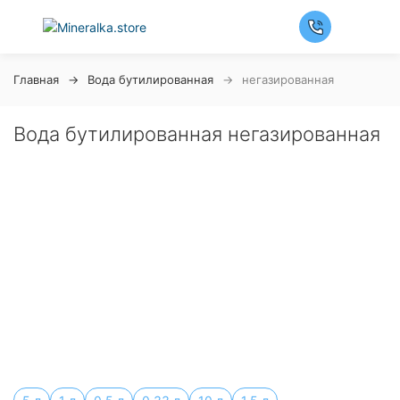
Главная
Вода бутилированная
негазированная
Вода бутилированная негазированная
Ночная распродажа
Скидка 10% на весь ассортимент по будням с 00 до
6 часов
До начала распродажи:
99
99
99
99
Дней
Часов
Минут
Секунд