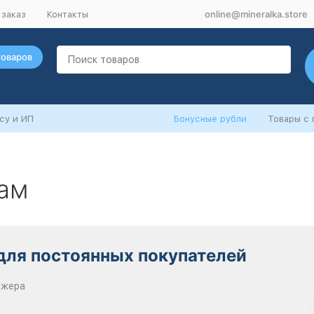
online@mineralka.store
 заказ
Контакты
товаров
су и ИП
Бонусные рубли
Товары с
ам
для постоянных покупателей
джера