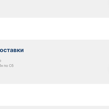
оставки
р
Пн по Сб