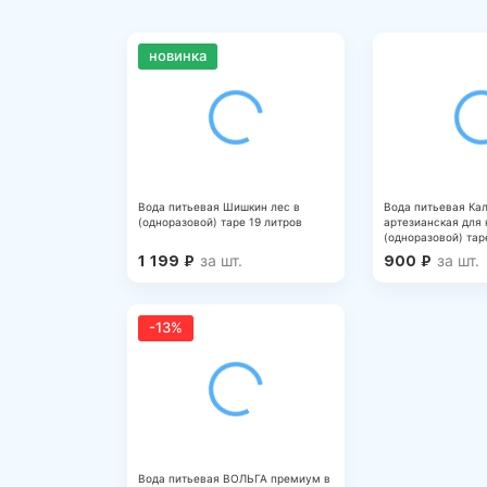
новинка
Вода питьевая Шишкин лес в
Вода питьевая Ка
(одноразовой) таре 19 литров
артезианская для 
(одноразовой) тар
за шт.
за шт.
1 199
₽
900
₽
-13%
Вода питьевая ВОЛЬГА премиум в