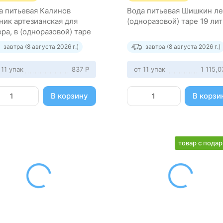
а питьевая Калинов
Вода питьевая Шишкин ле
ник артезианская для
(одноразовой) таре 19 ли
ера, в (одноразовой) таре
9 литров
завтра (8 августа 2026 г.)
завтра (8 августа 2026 г.)
 11 упак
837
Р
от 11 упак
1 115,
В корзину
В корзи
товар с пода