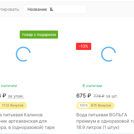
тировать:
Название
товар с подарком
-13%
 наличии
В наличии
6
₽
675
₽
за упак.
за шт.
778
₽
11.12
бонусов
100%
675
бонусов
а питьевая Калинов
Вода питьевая ВОЛЬГА
ник артезианская для
премиум в одноразовой т
ера, в (одноразовой) таре
18.9 литров (1 штук)
(2 штуки)