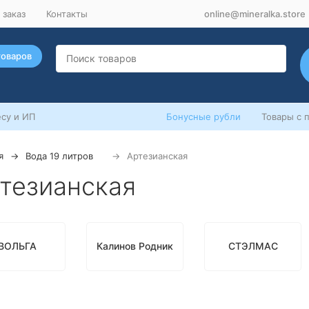
 заказ
Контакты
online@mineralka.store
товаров
су и ИП
Бонусные рубли
Товары с 
я
Вода 19 литров
Артезианская
тезианская
ВОЛЬГА
Калинов Родник
СТЭЛМАС