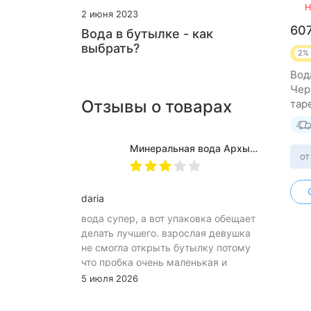
Н
2 июня 2023
60
Вода в бутылке - как
выбрать?
2%
Вод
Чер
Отзывы о товарах
тар
Минеральная вода Архыз Vita негазированная, ПЭТ 0.5 л (12 штук)
от
daria
вода супер, а вот упаковка обещает
делать лучшего. взрослая девушка
не смогла открыть бутылку потому
что пробка очень маленькая и
неудобное расположение
5 июля 2026
(небольшое пространство между
пробкой и горлышком) из-за чего