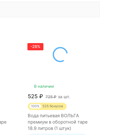
-28%
В наличии
525
₽
за шт.
725
₽
100%
525
бонусов
Вода питьевая ВОЛЬГА
аре
премиум в оборотной таре
18.9 литров (1 штук)