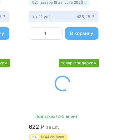
завтра (8 августа 2026 г.)
75
Р
от 11 упак
488,25
Р
ну
В корзину
рком
товар с подарком
Под заказ (2-5 дней)
622
₽
за шт.
2%
12.44
бонусов