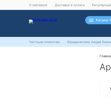
О магазине
Доставка и оплата
Регулярный
Каталог 
Частным клиентам
Юридическим лицам бизне
Главна
Ночная распродажа
Ар
Скидка 10% на весь ассортимент
по будням с 00 до 6 часов
До начала распродажи:
99
99
99
99
Дней
Часов
Минут
Секунд