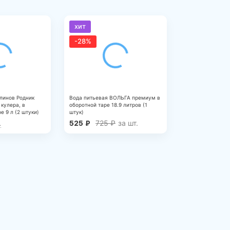
хит
-28%
линов Родник
Вода питьевая ВОЛЬГА премиум в
 кулера, в
оборотной таре 18.9 литров (1
е 9 л (2 штуки)
штук)
725
₽
за шт.
525
₽
.