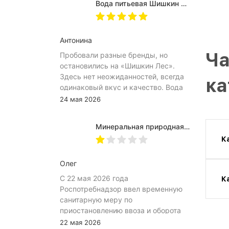
Вода питьевая Шишкин лес в (одноразовой) таре 19 литров
затрудняет открытию бутылка.
Плюс рубцы на пробке мелкие, что
тоже мешает ее открытию
Антонина
Ча
Пробовали разные бренды, но
остановились на «Шишкин Лес».
Здесь нет неожиданностей, всегда
ка
одинаковый вкус и качество. Вода
хорошо идёт и холодной, и
24 мая 2026
комнатной температуры.
Используем для всей семьи, всем
Минеральная природная вода Jermuk / Джермук газированная, Пэт (1,0л*6шт)
подходит. Это, наверное, главный
К
показатель.
Олег
С 22 мая 2026 года
К
Роспотребнадзор ввел временную
санитарную меру по
приостановлению ввоза и оборота
на территории Российской
22 мая 2026