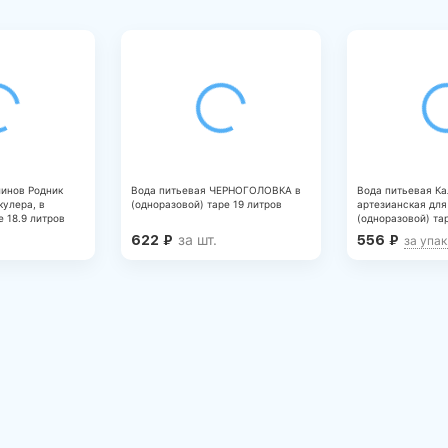
линов Родник
Вода питьевая ЧЕРНОГОЛОВКА в
Вода питьевая Ка
кулера, в
(одноразовой) таре 19 литров
артезианская для
е 18.9 литров
(одноразовой) тар
за шт.
622
₽
556
₽
за упак