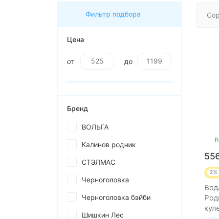
Фильтр подбора
Сор
Цена
от
до
Бренд
ВОЛЬГА
В
Калинов родник
55
СТЭЛМАС
2%
Черноголовка
Вод
Черноголовка бэйби
Род
кул
Шишкин Лес
9 л 