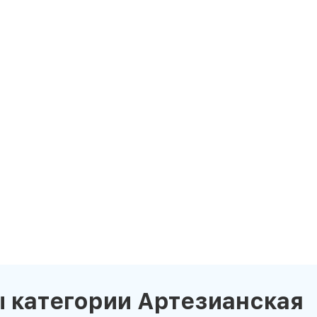
 категории Артезианская
news_details.php?