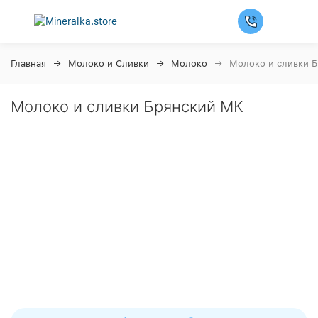
Главная
Молоко и Сливки
Молоко
Молоко и сливки 
Молоко и сливки Брянский МК
Ночная распродажа
Скидка 10% на весь ассортимент по будням с 00 до 6
часов
До начала распродажи:
99
99
99
99
Дней
Часов
Минут
Секунд