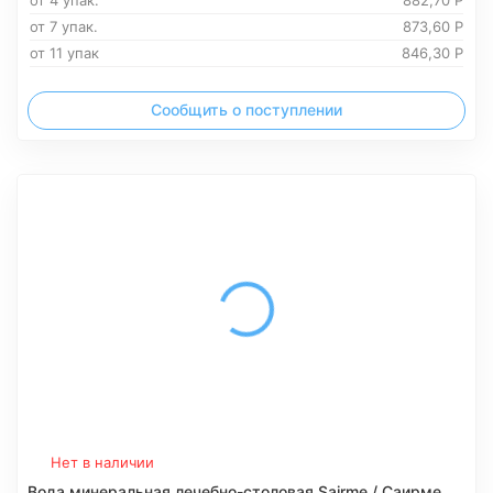
от 4 упак.
882,70
Р
от 7 упак.
873,60
Р
от 11 упак
846,30
Р
Сообщить о поступлении
Нет в наличии
Вода минеральная лечебно-столовая Sairme / Саирме