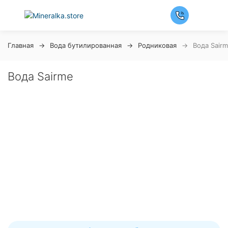
Главная
Вода бутилированная
Родниковая
Вода Sair
Вода Sairme
Ночная распродажа
Скидка 10% на весь ассортимент по будням с 00 до 6
часов
До начала распродажи:
99
99
99
99
Дней
Часов
Минут
Секунд