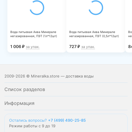
Вода питьевая Аква Минерале
Вода питьевая Аква Минерале
Во
негазированная, ПЭТ (1л*12шт)
негазированная, ПЭТ (0,5л*12шт)
не
1 006
727
8
₽
₽
за упак.
за упак.
2009-2026 © Mineralka.store — доставка воды
Список разделов
Информация
Остались вопросы?
+7 (499) 490-25-85
Режим работы с 9 до 19