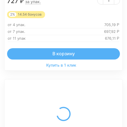
727
₽
за упак.
2%
14.54
бонусов
от 4 упак.
705,19
Р
от 7 упак.
697,92
Р
от 11 упак
676,11
Р
В корзину
Купить в 1 клик