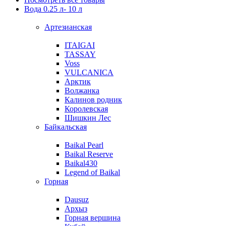
Вода 0.25 л- 10 л
Артезианская
ITAIGAI
TASSAY
Voss
VULCANICA
Арктик
Волжанка
Калинов родник
Королевская
Шишкин Лес
Байкальская
Baikal Pearl
Baikal Reserve
Baikal430
Legend of Baikal
Горная
Dausuz
Архыз
Горная вершина