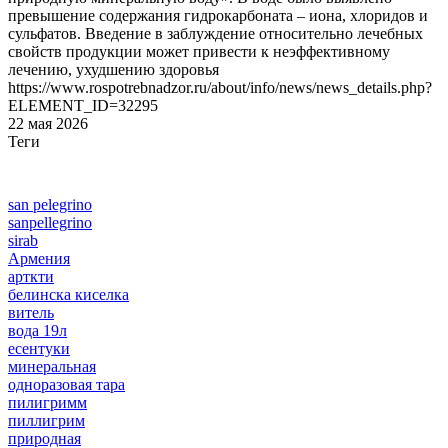
превышение содержания гидрокарбоната – иона, хлоридов и
сульфатов. Введение в заблуждение относительно лечебных
свойств продукции может привести к неэффективному
лечению, ухудшению здоровья
https://www.rospotrebnadzor.ru/about/info/news/news_details.php?
ELEMENT_ID=32295
22 мая 2026
Теги
san pelegrino
sanpellegrino
sirab
Армения
арткти
белинска киселка
витель
вода 19л
есентуки
минеральная
одноразовая тара
пилигримм
пиллигрим
природная