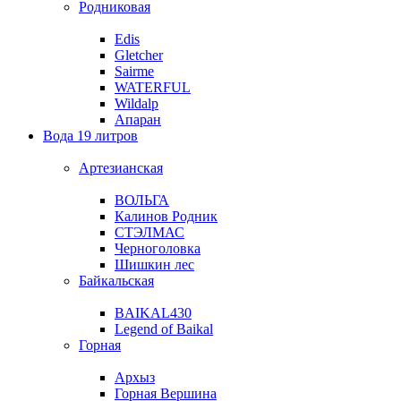
Родниковая
Edis
Gletcher
Sairme
WATERFUL
Wildalp
Апаран
Вода 19 литров
Артезианская
ВОЛЬГА
Калинов Родник
СТЭЛМАС
Черноголовка
Шишкин лес
Байкальская
BAIKAL430
Legend of Baikal
Горная
Архыз
Горная Вершина