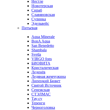
Нестле
Новотерская
Сираб
Славяновская
Сулинка
Эдельвейс
Питьевая
Aqua Minerale
BonA Aqua
San Benedetto
Shambala
Svetla
VIRGO fons
БИОВИТА
Кристалическая
Леденёв
Ледяная жемчужина
Липецкий Бювет
Святой Источник
Сенежская
СТЭЛМАС
Тау-су
Теренги
Черноголовка