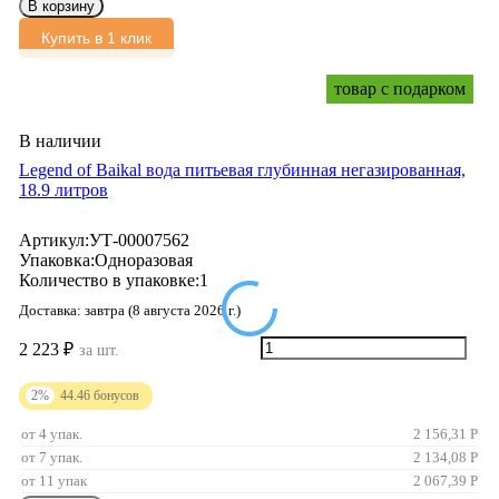
В корзину
Купить в 1 клик
товар с подарком
В наличии
Legend of Baikal вода питьевая глубинная негазированная,
18.9 литров
Артикул:
УТ-00007562
Упаковка:
Одноразовая
Количество в упаковке:
1
Доставка:
завтра (8 августа 2026 г.)
2 223
₽
за шт.
2%
44.46
бонусов
от 4 упак.
2 156,31
Р
от 7 упак.
2 134,08
Р
от 11 упак
2 067,39
Р