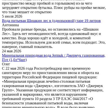
пространство между пробкой и горлышком) из-за чего
затрудняет открытию бутылка. Плюс рубцы на пробке мелкие,
что тоже мешает ее открытию
5 июля 2026
Вода питьевая Шишкин лес в (одноразовой) таре 19 литров
Антонина
Пробовали разные бренды, но остановились на «Шишкин
Лес». Здесь нет неожиданностей, всегда одинаковый вкус и
качество. Вода хорошо идёт и холодной, и комнатной
температуры. Используем для всей семьи, всем подходит. Это,
наверное, главный показатель.
24 мая 2026
Минеральная природная вода Jermuk / Джермук газированная,
Пэт (1,0л*6шт)
Олег
С 22 мая 2026 года Роспотребнадзор ввел временную
санитарную меру по приостановлению ввоза и оборота на
территории Российской Федерации пищевой продукции:
«Минеральная природная лечебно-столовая питьевая
газированная вода «Джермук», изготовитель ЗАО «Джермук
Групп». Указанная продукция не соответствует информации,
указанной в маркировке, что является нарушением
требований пункта 10 раздела 3 ТР ЕАЭС 044/2017 «О
безопасности упакованной питьевой воды, включая
природную минеральную воду». В воде было выявлено