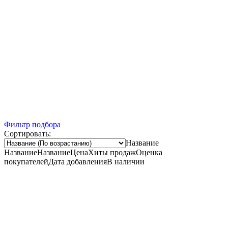
Ночная распродажа
Скидка 10% на весь ассортимент по будням с 00 до 6 часов
До начала распродажи:
99
99
99
99
Дней
Часов
Минут
Секунд
Фильтр подбора
Сортировать:
Название
Название
Название
Цена
Хиты продаж
Оценка
покупателей
Дата добавления
В наличии