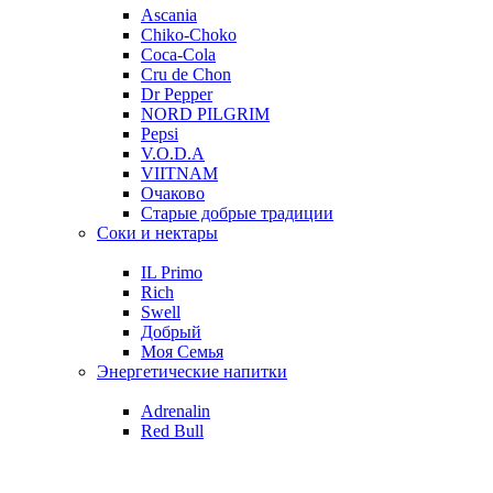
Ascania
Chiko-Choko
Coca-Cola
Cru de Chon
Dr Pepper
NORD PILGRIM
Pepsi
V.O.D.A
VIITNAM
Очаково
Старые добрые традиции
Соки и нектары
IL Primo
Rich
Swell
Добрый
Моя Семья
Энергетические напитки
Adrenalin
Red Bull