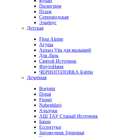
Кубай
Пилигрим
Псыж
Серноводская
Эльбрус
Детская
Fleur Alpine
Агуша
Архыз Vita для малышей
Для Ляль
Святой Источник
ФрутоНяня
ЧЕРНОГОЛОВКА Бэйби
Лечебная
Borjomi
Donat
Fiuggi
Nabeghlavi
Ачалуки
АШ ТАУ Старый Источник
Бжни
Ессентуки
Заповедник Здоровья