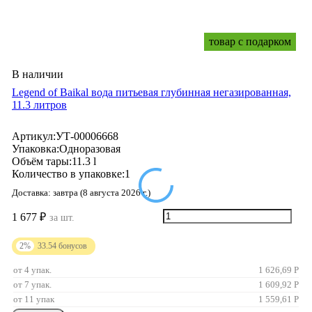
товар с подарком
В наличии
Legend of Baikal вода питьевая глубинная негазированная,
11.3 литров
Артикул:
УТ-00006668
Упаковка:
Одноразовая
Объём тары:
11.3 l
Количество в упаковке:
1
Доставка:
завтра (8 августа 2026 г.)
1 677
₽
за шт.
2%
33.54
бонусов
от 4 упак.
1 626,69
Р
от 7 упак.
1 609,92
Р
от 11 упак
1 559,61
Р