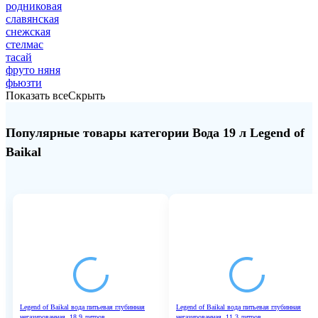
родниковая
славянская
снежская
стелмас
тасай
фруто няня
фьюзти
Показать все
Скрыть
Популярные товары категории Вода 19 л Legend of
Baikal
Legend of Baikal вода питьевая глубинная
Legend of Baikal вода питьевая глубинная
негазированная, 18.9 литров
негазированная, 11.3 литров