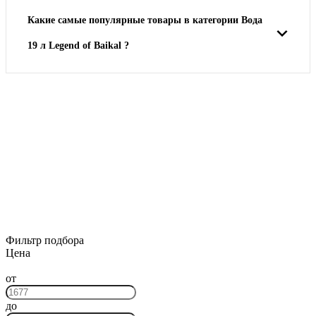
Какие самые популярные товары в категории Вода
19 л Legend of Baikal ?
Ночная распродажа
Скидка 10% на весь ассортимент по будням с 00 до 6 часов
До начала распродажи:
99
99
99
99
Дней
Часов
Минут
Секунд
Фильтр подбора
Цена
от
до