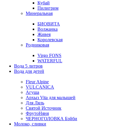
Кубай
Пилигрим
Минеральная
БИОВИТА
Волжанка
Живея
Королевская
Родниковая
Virgo FONS
WATERFUL
Вода 5 литров
Вода для детей
Fleur Alpine
VULCANICA
Агуша
Архыз Vita для малышей
Для Ляль
Святой Источник
ФрутоНяня
ЧЕРНОГОЛОВКА Бэйби
Молоко, сливки