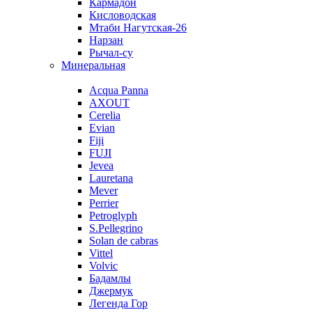
Кармадон
Кисловодская
Мтаби Нагутская-26
Нарзан
Рычал-су
Минеральная
Acqua Panna
AXOUT
Cerelia
Evian
Fiji
FUJI
Jevea
Lauretana
Mever
Perrier
Petroglyph
S.Pellegrino
Solan de cabras
Vittel
Volvic
Бадамлы
Джермук
Легенда Гор