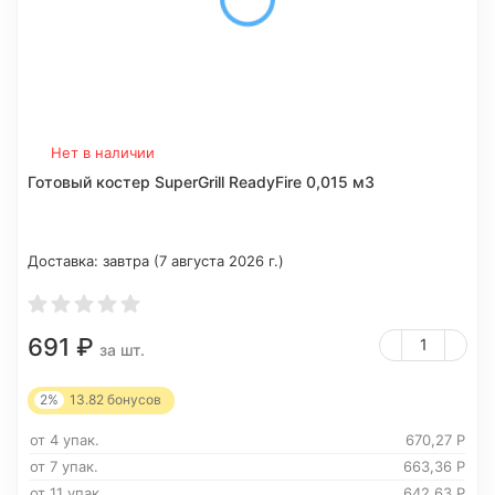
Нет в наличии
Готовый костер SuperGrill ReadyFire 0,015 м3
Доставка:
завтра (7 августа 2026 г.)
691
₽
за шт.
2%
13.82
бонусов
от 4 упак.
670,27
Р
от 7 упак.
663,36
Р
от 11 упак
642,63
Р