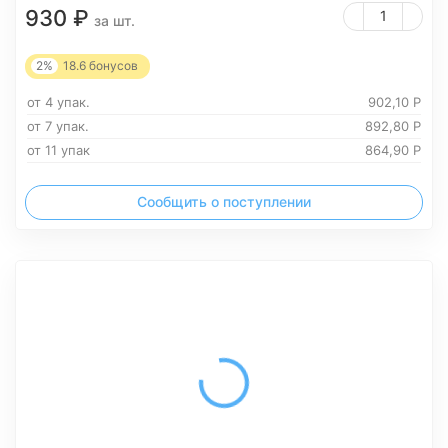
930
₽
за шт.
2%
18.6
бонусов
от 4 упак.
902,10
Р
от 7 упак.
892,80
Р
от 11 упак
864,90
Р
Сообщить о поступлении