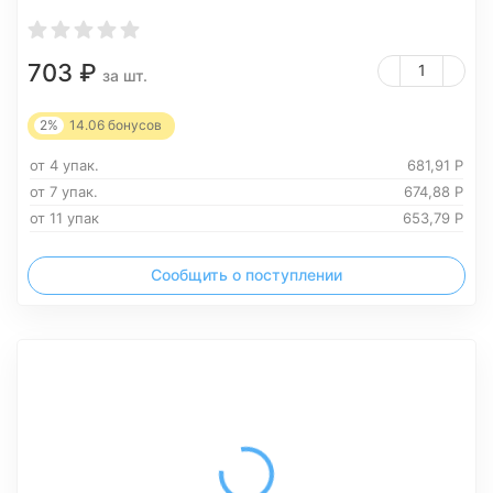
703
₽
за шт.
2%
14.06
бонусов
от 4 упак.
681,91
Р
от 7 упак.
674,88
Р
от 11 упак
653,79
Р
Сообщить о поступлении