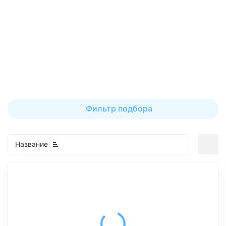
Ночная распродажа
Скидка 10% на весь ассортимент по будням с 00 до 6
часов
До начала распродажи:
99
99
99
99
Дней
Часов
Минут
Секунд
Фильтр подбора
Название