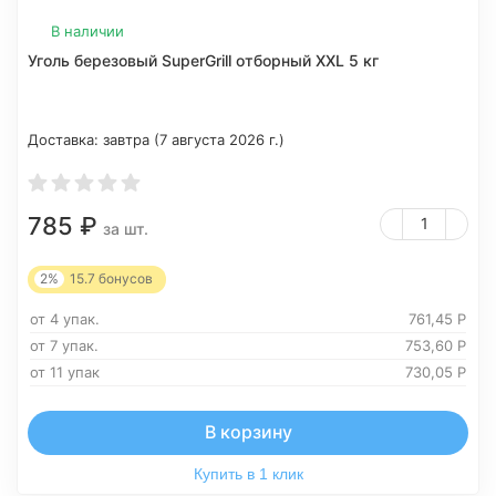
В наличии
Уголь березовый SuperGrill отборный ХXL 5 кг
Доставка:
завтра (7 августа 2026 г.)
785
₽
за шт.
2%
15.7
бонусов
от 4 упак.
761,45
Р
от 7 упак.
753,60
Р
от 11 упак
730,05
Р
В корзину
Купить в 1 клик