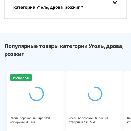
категории Уголь, дрова, розжиг ?
Популярные товары категории Уголь, дрова,
розжиг
новинка
Уголь березовый SuperGrill
Уголь березовый SuperGrill
Ко
отборный XL 3 кг
отборный ХXL 5 кг
кг