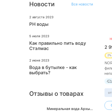
Новости
Все новости
2 августа 2023
PH воды
5 июля 2023
Н
Как правильно пить воду
2 
Стэлмас
2%
2 июня 2023
NOR
Вода в бутылке - как
фил
выбрать?
непа
шту
Отзывы о товарах
от
Минеральная вода Архыз Vita негазированная, ПЭТ 0.5 л (12 штук)