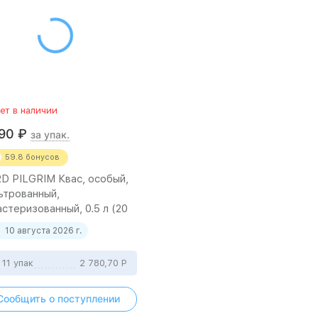
ет в наличии
990
₽
за упак.
59.8
бонусов
D PILGRIM Квас, особый,
ьтрованный,
стеризованный, 0.5 л (20
к)
10 августа 2026 г.
 11 упак
2 780,70
Р
Сообщить о поступлении