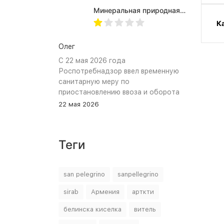
Используем для всей семьи, всем
Минеральная природная вода Jermuk / Джермук газированная, Пэт (1,0л*6шт)
подходит. Это, наверное, главный
К
показатель.
Олег
С 22 мая 2026 года
Роспотребнадзор ввел временную
санитарную меру по
приостановлению ввоза и оборота
на территории Российской
22 мая 2026
Федерации пищевой продукции:
«Минеральная природная лечебно-
столовая питьевая газированная
Теги
вода «Джермук», изготовитель
ЗАО «Джермук Групп». Указанная
продукция не соответствует
san pelegrino
sanpellegrino
информации, указанной в
маркировке, что является
sirab
Армения
арткти
нарушением требований пункта 10
раздела 3 ТР ЕАЭС 044/2017 «О
белинска киселка
витель
безопасности упакованной