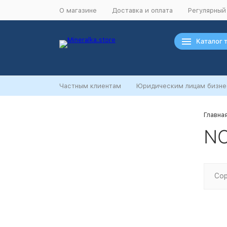
О магазине
Доставка и оплата
Регулярный
Каталог 
Частным клиентам
Юридическим лицам бизне
Главна
Ночная распродажа
NO
Скидка 10% на весь ассортимент по
будням с 00 до 6 часов
До начала распродажи:
99
99
99
99
Сор
Дней
Часов
Минут
Секунд