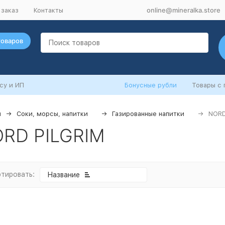
online@mineralka.store
 заказ
Контакты
товаров
су и ИП
Бонусные рубли
Товары с
я
Соки, морсы, напитки
Газированные напитки
NORD
RD PILGRIM
тировать:
Название