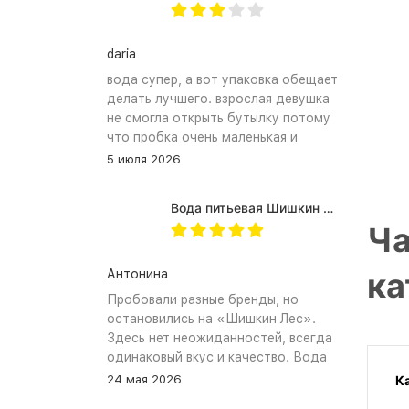
daria
вода супер, а вот упаковка обещает
делать лучшего. взрослая девушка
не смогла открыть бутылку потому
что пробка очень маленькая и
неудобное расположение
5 июля 2026
(небольшое пространство между
пробкой и горлышком) из-за чего
Вода питьевая Шишкин лес в (одноразовой) таре 19 литров
затрудняет открытию бутылка.
Ча
Плюс рубцы на пробке мелкие, что
тоже мешает ее открытию
ка
Антонина
Пробовали разные бренды, но
остановились на «Шишкин Лес».
Здесь нет неожиданностей, всегда
одинаковый вкус и качество. Вода
хорошо идёт и холодной, и
24 мая 2026
К
комнатной температуры.