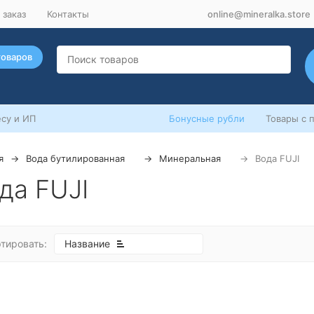
 заказ
Контакты
online@mineralka.store
товаров
су и ИП
Бонусные рубли
Товары с 
я
Вода бутилированная
Минеральная
Вода FUJI
да FUJI
тировать:
Название