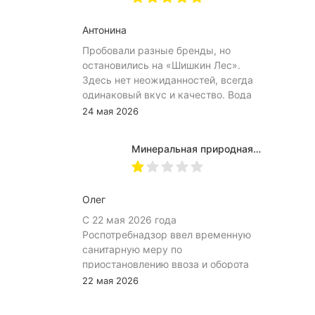
тоже мешает ее открытию
Антонина
Пробовали разные бренды, но
остановились на «Шишкин Лес».
Здесь нет неожиданностей, всегда
одинаковый вкус и качество. Вода
хорошо идёт и холодной, и
24 мая 2026
комнатной температуры.
Используем для всей семьи, всем
Минеральная природная вода Jermuk / Джермук газированная, Пэт (1,0л*6шт)
подходит. Это, наверное, главный
показатель.
Олег
С 22 мая 2026 года
Роспотребнадзор ввел временную
санитарную меру по
приостановлению ввоза и оборота
на территории Российской
22 мая 2026
Федерации пищевой продукции:
«Минеральная природная лечебно-