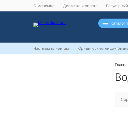
О магазине
Доставка и оплата
Регулярный
Каталог 
Частным клиентам
Юридическим лицам бизне
Главна
Ночная распродажа
Во
Скидка 10% на весь ассортимент по
будням с 00 до 6 часов
До начала распродажи:
99
99
99
99
Сор
Дней
Часов
Минут
Секунд