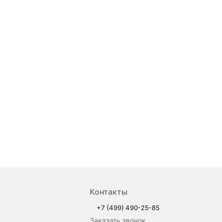
Контакты
news_details.php?
+7 (499) 490-25-85
Заказать звонок