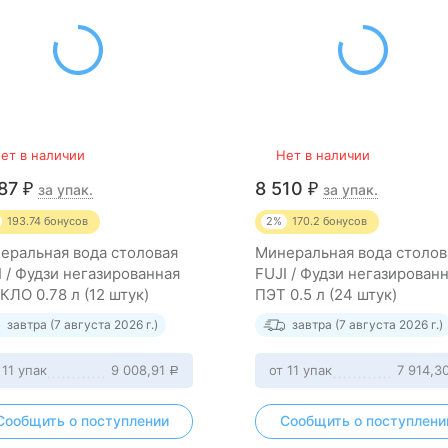
ет в наличии
Нет в наличии
687
8 510
за упак.
за упак.
₽
₽
193.74
бонусов
2%
170.2
бонусов
еральная вода столовая
Минеральная вода столов
I / Фудзи негазированная
FUJI / Фудзи негазирован
КЛО 0.78 л (12 штук)
ПЭТ 0.5 л (24 штук)
завтра (7 августа 2026 г.)
завтра (7 августа 2026 г.)
 11 упак
9 008,91
от 11 упак
7 914,3
Р
Сообщить о поступлении
Сообщить о поступлени