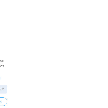
ая
ная
0
Р
и