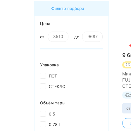
Фильтр подбора
Цена
от
до
Н
9 
Упаковка
2%
Мин
ПЭТ
FUJ
СТЕ
СТЕКЛО
Объём тары
от
0.5 l
0.78 l