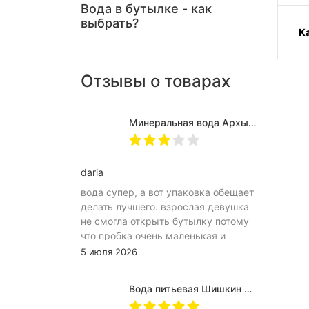
Вода в бутылке - как
выбрать?
К
Отзывы о товарах
Минеральная вода Архыз Vita негазированная, ПЭТ 0.5 л (12 штук)
daria
вода супер, а вот упаковка обещает
делать лучшего. взрослая девушка
не смогла открыть бутылку потому
что пробка очень маленькая и
неудобное расположение
5 июля 2026
(небольшое пространство между
пробкой и горлышком) из-за чего
Вода питьевая Шишкин лес в (одноразовой) таре 19 литров
затрудняет открытию бутылка.
Плюс рубцы на пробке мелкие, что