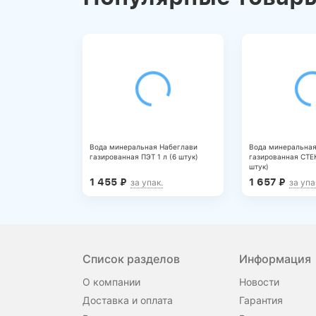
ELEMENT_ID=32295
Вода минеральная Набеглави
Вода минеральная
газированная ПЭТ 1 л (6 штук)
газированная СТЕК
штук)
1 455
₽
1 657
₽
за упак.
за упа
Список разделов
Информация
О компании
Новости
Доставка и оплата
Гарантия