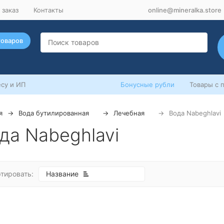
 заказ
Контакты
online@mineralka.store
товаров
су и ИП
Бонусные рубли
Товары с 
я
Вода бутилированная
Лечебная
Вода Nabeghlavi
да Nabeghlavi
тировать:
Название