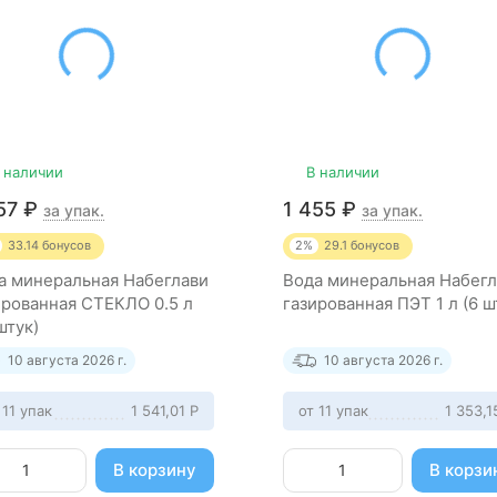
 наличии
В наличии
657
₽
1 455
₽
за упак.
за упак.
33.14
бонусов
2%
29.1
бонусов
а минеральная Набеглави
Вода минеральная Набегл
ированная СТЕКЛО 0.5 л
газированная ПЭТ 1 л (6 ш
штук)
10 августа 2026 г.
10 августа 2026 г.
 11 упак
1 541,01
Р
от 11 упак
1 353,
В корзину
В корзи