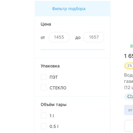
Фильтр подбора
Цена
от
до
В
1 
Упаковка
2%
Вод
ПЭТ
газ
(12 
СТЕКЛО
Объём тары
от
1 l
0.5 l