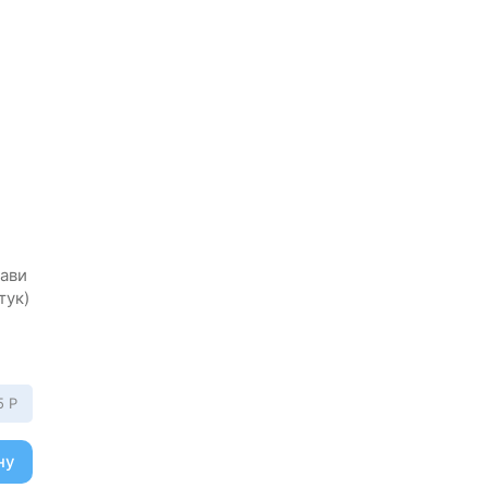
ави
тук)
15
Р
ну