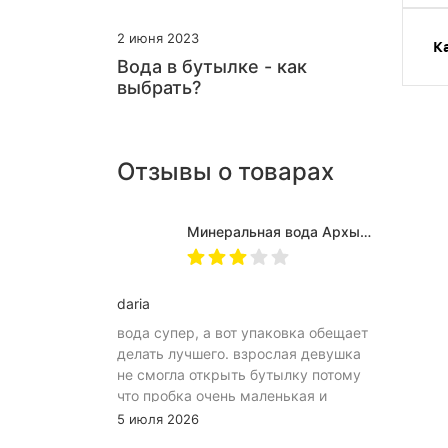
2 июня 2023
К
Вода в бутылке - как
выбрать?
Отзывы о товарах
Минеральная вода Архыз Vita негазированная, ПЭТ 0.5 л (12 штук)
daria
вода супер, а вот упаковка обещает
делать лучшего. взрослая девушка
не смогла открыть бутылку потому
что пробка очень маленькая и
неудобное расположение
5 июля 2026
(небольшое пространство между