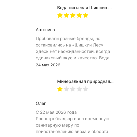
пробкой и горлышком) из-за чего
Вода питьевая Шишкин лес в (одноразовой) таре 19 литров
затрудняет открытию бутылка.
Плюс рубцы на пробке мелкие, что
тоже мешает ее открытию
Антонина
Пробовали разные бренды, но
остановились на «Шишкин Лес».
Здесь нет неожиданностей, всегда
одинаковый вкус и качество. Вода
хорошо идёт и холодной, и
24 мая 2026
комнатной температуры.
Используем для всей семьи, всем
Минеральная природная вода Jermuk / Джермук газированная, Пэт (1,0л*6шт)
подходит. Это, наверное, главный
показатель.
Олег
С 22 мая 2026 года
Роспотребнадзор ввел временную
санитарную меру по
приостановлению ввоза и оборота