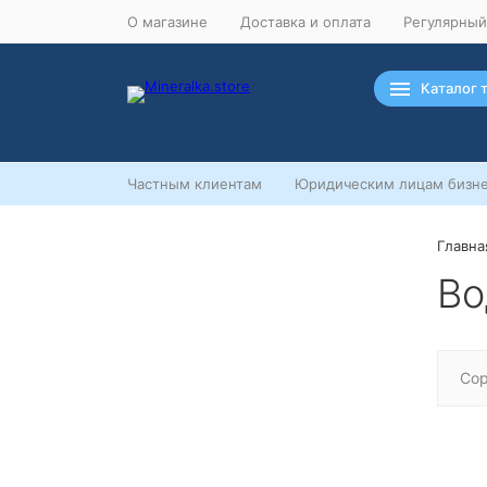
О магазине
Доставка и оплата
Регулярный
Каталог 
Частным клиентам
Юридическим лицам бизне
Главна
Ночная распродажа
Во
Скидка 10% на весь ассортимент
по будням с 00 до 6 часов
До начала распродажи:
99
99
99
99
Сор
Дней
Часов
Минут
Секунд