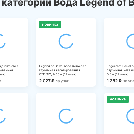
категории Вода Legend of B
новинка
ода питьевая
Legend of Baikal вода питьевая
Legend of Baikal 
рованная
глубинная негазированная
глубинная негази
тук)
СТЕКЛО, 0.33 л (12 штук)
0.5 л (12 штук)
2 027
₽
1 252
₽
к.
за упак.
за упа
новинка