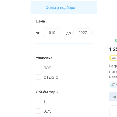
Фильтр подбора
Цена
от
до
В
1 
Упаковка
2%
Lege
ПЭТ
пит
нег
СТЕКЛО
шту
Объём тары
от
1 l
0.75 l