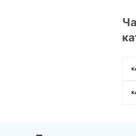
относительно лечебных свойств
продукции может привести к
Ча
неэффективному лечению,
ухудшению здоровья
https://www.rospotrebnadzor.ru/about/info/news/
ка
ELEMENT_ID=32295
Ка
К