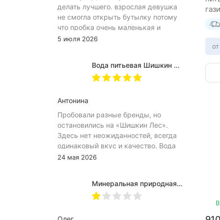
делать лучшего. взрослая девушка
газ
не смогла открыть бутылку потому
шту
что пробка очень маленькая и
неудобное расположение
5 июля 2026
от
(небольшое пространство между
пробкой и горлышком) из-за чего
Вода питьевая Шишкин лес в (одноразовой) таре 19 литров
затрудняет открытию бутылка.
Плюс рубцы на пробке мелкие, что
тоже мешает ее открытию
Антонина
Пробовали разные бренды, но
остановились на «Шишкин Лес».
Здесь нет неожиданностей, всегда
одинаковый вкус и качество. Вода
хорошо идёт и холодной, и
24 мая 2026
комнатной температуры.
Используем для всей семьи, всем
Минеральная природная вода Jermuk / Джермук газированная, Пэт (1,0л*6шт)
подходит. Это, наверное, главный
показатель.
В
91
Олег