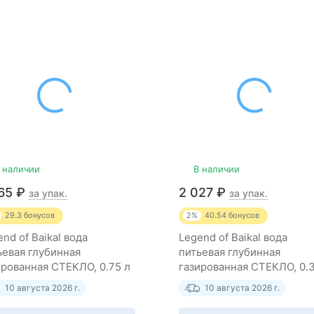
 наличии
В наличии
465
₽
2 027
₽
за упак.
за упак.
29.3
бонусов
2%
40.54
бонусов
nd of Baikal вода
Legend of Baikal вода
ьевая глубинная
питьевая глубинная
ированная СТЕКЛО, 0.75 л
газированная СТЕКЛО, 0.
тук)
(12 штук)
10 августа 2026 г.
10 августа 2026 г.