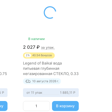
В наличии
2 027
₽
за упак.
2%
40.54
бонусов
Legend of Baikal вода
питьевая глубинная
0.75
негазированная СТЕКЛО, 0.33
л (12 штук)
10 августа 2026 г.
45
Р
от 11 упак
1 885,11
Р
ну
В корзину