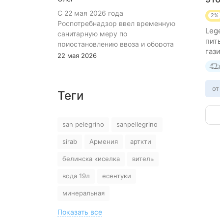
С 22 мая 2026 года
2%
Роспотребнадзор ввел временную
Lege
санитарную меру по
пит
приостановлению ввоза и оборота
газ
на территории Российской
22 мая 2026
Федерации пищевой продукции:
«Минеральная природная лечебно-
столовая питьевая газированная
от
Теги
вода «Джермук», изготовитель ЗАО
«Джермук Групп». Указанная
продукция не соответствует
san pelegrino
sanpellegrino
информации, указанной в
маркировке, что является
sirab
Армения
арткти
нарушением требований пункта 10
раздела 3 ТР ЕАЭС 044/2017 «О
белинска киселка
витель
безопасности упакованной питьевой
вода 19л
есентуки
воды, включая природную
минеральную воду». В воде было
минеральная
выявлено превышение содержания
гидрокарбоната – иона, хлоридов и
Показать все
сульфатов. Введение в заблуждение