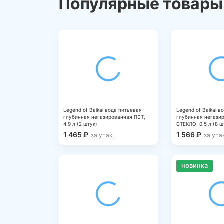
Популярные товары 
Legend of Baikal вода питьевая
Legend of Baikal в
глубинная негазированная ПЭТ,
глубинная негази
4.9 л (2 штук)
СТЕКЛО, 0.5 л (8 ш
1 465
₽
1 566
₽
за упак.
за упа
новинка