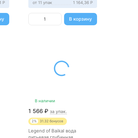
11
Р
от 11 упак
1 164,36
Р
ну
В корзину
В наличии
1 566
₽
за упак.
2%
31.32
бонусов
Legend of Baikal вода
питьевая глубинная