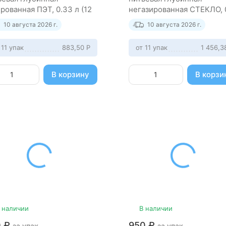
ированная ПЭТ, 0.33 л (12
негазированная СТЕКЛО, 
к)
л (8 штук)
10 августа 2026 г.
10 августа 2026 г.
 11 упак
883,50
Р
от 11 упак
1 456,
В корзину
В корзи
 наличии
В наличии
0
₽
950
₽
за упак.
за упак.