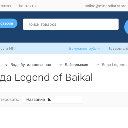
 заказ
Контакты
online@mineralka.store
товаров
су и ИП
Бонусные рубли
Товары с 
я
Вода бутилированная
Байкальская
Вода Legend o
да Legend of Baikal
тировать:
Название