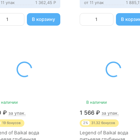
 11 упак
1 362,45
Р
от 11 упак
1 885,
В корзину
В корзи
 наличии
В наличии
0
₽
1 566
₽
за упак.
за упак.
19
бонусов
2%
31.32
бонусов
nd of Baikal вода
Legend of Baikal вода
ьевая глубинная
питьевая глубинная