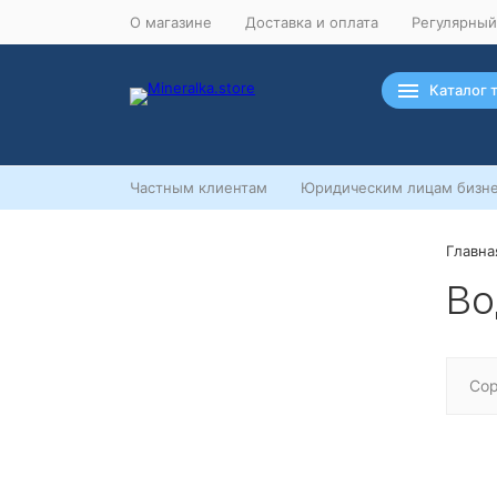
О магазине
Доставка и оплата
Регулярный
Каталог 
Частным клиентам
Юридическим лицам бизне
Главна
Ночная распродажа
Во
Скидка 10% на весь ассортимент по
будням с 00 до 6 часов
До окончания распродажи:
99
99
99
99
Сор
Дней
Часов
Минут
Секунд