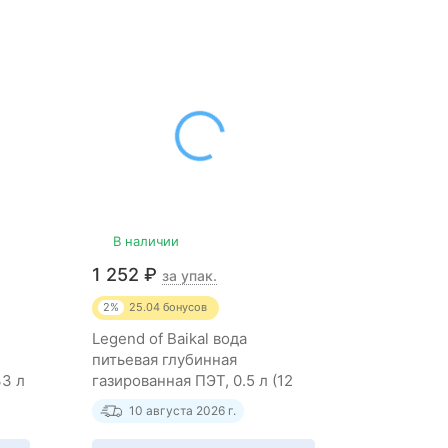
В наличии
1 252
₽
за упак.
2%
25.04
бонусов
Legend of Baikal вода
питьевая глубинная
33 л
газированная ПЭТ, 0.5 л (12
штук)
10 августа 2026 г.