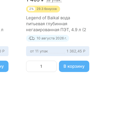
2%
29.3
бонусов
Legend of Baikal вода
питьевая глубинная
 л
негазированная ПЭТ, 4.9 л (2
штук)
10 августа 2026 г.
0
Р
от 11 упак
1 362,45
Р
ну
В корзину