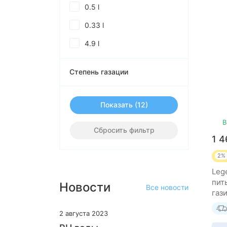
0.5 l
0.33 l
4.9 l
Степень газации
Показать
В
Сбросить фильтр
1 
2%
Lege
пит
Новости
Все новости
газ
(6 ш
2 августа 2023