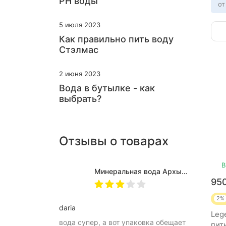
PH воды
от
5 июля 2023
Как правильно пить воду
Стэлмас
2 июня 2023
Вода в бутылке - как
выбрать?
Отзывы о товарах
В
Минеральная вода Архыз Vita негазированная, ПЭТ 0.5 л (12 штук)
95
2%
daria
Lege
вода супер, а вот упаковка обещает
пит