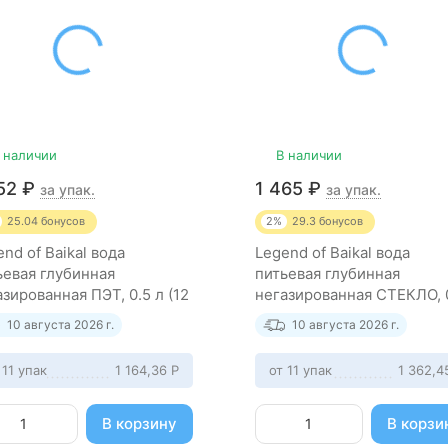
 наличии
В наличии
252
₽
1 465
₽
за упак.
за упак.
25.04
бонусов
2%
29.3
бонусов
nd of Baikal вода
Legend of Baikal вода
ьевая глубинная
питьевая глубинная
азированная ПЭТ, 0.5 л (12
негазированная СТЕКЛО, 
к)
л (6 штук)
10 августа 2026 г.
10 августа 2026 г.
 11 упак
1 164,36
Р
от 11 упак
1 362,
В корзину
В корзи