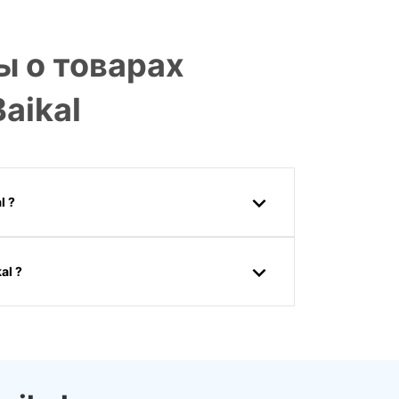
ы о товарах
aikal
l ?
al ?