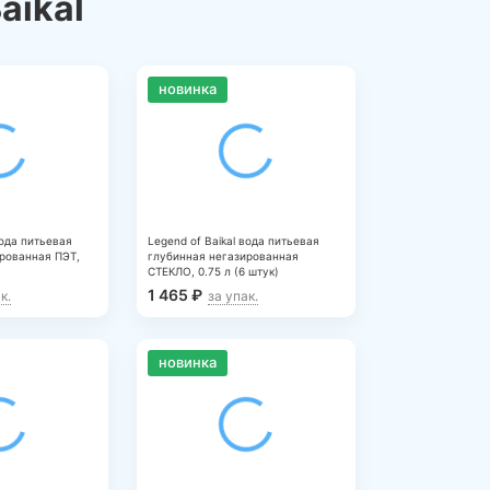
aikal
новинка
вода питьевая
Legend of Baikal вода питьевая
рованная ПЭТ,
глубинная негазированная
СТЕКЛО, 0.75 л (6 штук)
1 465
₽
к.
за упак.
новинка