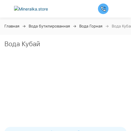
Главная
Вода бутилированная
Вода Горная
Вода Куба
Вода Кубай
Ночная распродажа
Скидка 10% на весь ассортимент по будням с 00 до 6
часов
До начала распродажи:
99
99
99
99
Дней
Часов
Минут
Секунд