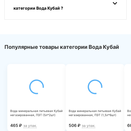
категории Вода Кубай ?
Популярные товары категории Вода Кубай
Вода минеральная питьевая Кубай
Вода минеральная питьевая Кубай
Во
негазированная, ПЭТ (5л*2шт)
негазированная, ПЭТ (1,5л*6шт)
не
465
₽
506
₽
6
за упак.
за упак.