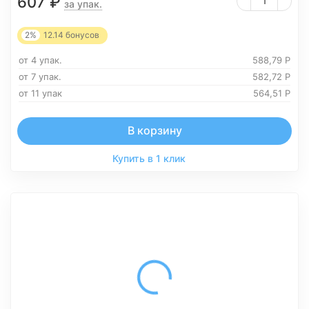
607
₽
за упак.
2%
12.14
бонусов
от 4 упак.
588,79
Р
от 7 упак.
582,72
Р
от 11 упак
564,51
Р
В корзину
Купить в 1 клик