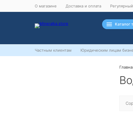
О магазине
Доставка и оплата
Регулярный
Каталог 
Частным клиентам
Юридическим лицам бизне
Главна
Ночная распродажа
Во
Скидка 10% на весь ассортимент
по будням с 00 до 6 часов
До начала распродажи:
99
99
99
99
Сор
Дней
Часов
Минут
Секунд