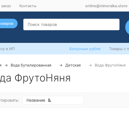
 заказ
Контакты
online@mineralka.store
товаров
су и ИП
Бонусные рубли
Товары с 
я
Вода бутилированная
Детская
Вода ФрутоНяня
да ФрутоНяня
тировать:
Название