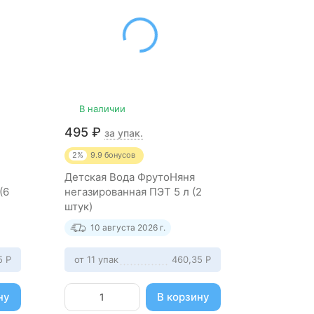
В наличии
495
₽
за упак.
2%
9.9
бонусов
Детская Вода ФрутоНяня
(6
негазированная ПЭТ 5 л (2
штук)
10 августа 2026 г.
5
Р
от 11 упак
460,35
Р
ну
В корзину