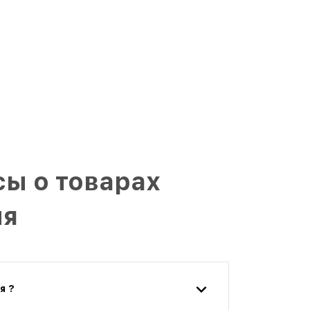
ы о товарах
ня
я ?