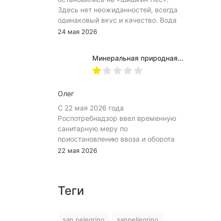
Здесь нет неожиданностей, всегда
одинаковый вкус и качество. Вода
хорошо идёт и холодной, и
24 мая 2026
комнатной температуры.
Используем для всей семьи, всем
Минеральная природная вода Jermuk / Джермук газированная, Пэт (1,0л*6шт)
подходит. Это, наверное, главный
показатель.
Олег
С 22 мая 2026 года
Роспотребнадзор ввел временную
санитарную меру по
приостановлению ввоза и оборота
на территории Российской
22 мая 2026
Федерации пищевой продукции:
«Минеральная природная лечебно-
столовая питьевая газированная
Теги
вода «Джермук», изготовитель ЗАО
«Джермук Групп». Указанная
продукция не соответствует
san pelegrino
sanpellegrino