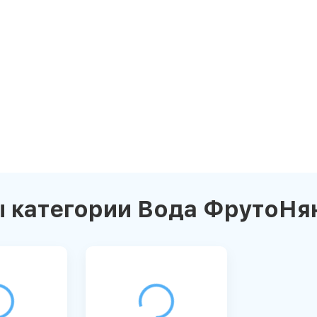
 категории Вода ФрутоНя
news_details.php?