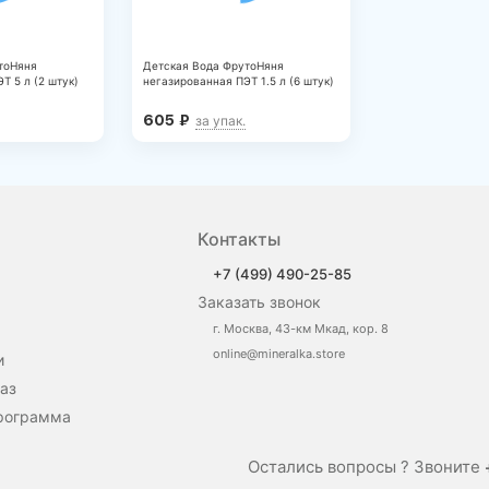
тоНяня
Детская Вода ФрутоНяня
Т 5 л (2 штук)
негазированная ПЭТ 1.5 л (6 штук)
605
₽
за упак.
Контакты
+7 (499) 490-25-85
Заказать звонок
г. Москва, 43-км Мкад, кор. 8
online@mineralka.store
и
аз
рограмма
Остались вопросы ? Звоните