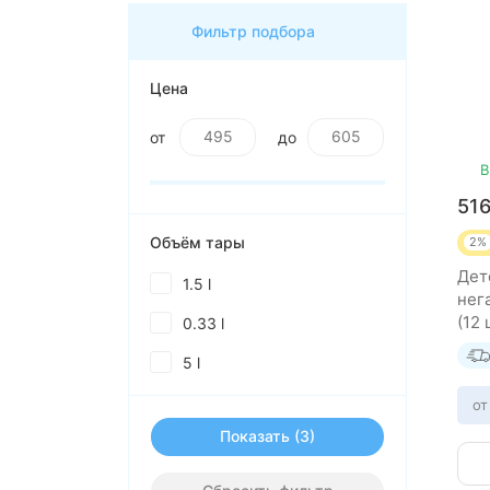
Фильтр подбора
Цена
от
до
В
51
Объём тары
2%
Дет
1.5 l
нег
(12 
0.33 l
5 l
от
Показать