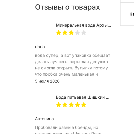
Отзывы о товарах
К
Минеральная вода Архыз Vita негазированная, ПЭТ 0.5 л (12 штук)
daria
вода супер, а вот упаковка обещает
делать лучшего. взрослая девушка
не смогла открыть бутылку потому
что пробка очень маленькая и
неудобное расположение
5 июля 2026
(небольшое пространство между
пробкой и горлышком) из-за чего
Вода питьевая Шишкин лес в (одноразовой) таре 19 литров
затрудняет открытию бутылка.
Плюс рубцы на пробке мелкие, что
тоже мешает ее открытию
Антонина
Пробовали разные бренды, но
остановились на «Шишкин Лес».