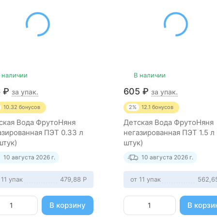
 наличии
В наличии
6
₽
605
₽
за упак.
за упак.
10.32
бонусов
2%
12.1
бонусов
ская Вода ФрутоНяня
Детская Вода ФрутоНяня
азированная ПЭТ 0.33 л
негазированная ПЭТ 1.5 л 
штук)
штук)
10 августа 2026 г.
10 августа 2026 г.
 11 упак
479,88
Р
от 11 упак
562,6
В корзину
В корзи