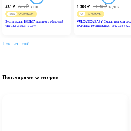
725
₽
1 500
₽
525
₽
за шт.
1 300
₽
за упак.
100%
525
бонусов
5%
65
бонусов
Вода питьевая ВОЛЬГА премиум в оборотной
VULCANICA BABY Детская питьевая вод
таре 18.9 литров (1 штук)
Вулканика негазированная ПЭТ, 0,33 л (20
Показать ещё
Популярные категории