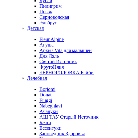
Кубай
Пилигрим
Псыж
Серноводская
Эльбрус
Детская
Fleur Alpine
Агуша
Архыз Vita для малышей
Для Ляль
Святой Источник
ФрутоНяня
ЧЕРНОГОЛОВКА Бэйби
Лечебная
Borjomi
Donat
Fiuggi
Nabeghlavi
Ачалуки
АШ ТАУ Старый Источник
Бжни
Ессентуки
Заповедник Здоровья