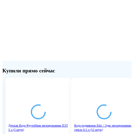
Скидка 10% на весь ассортимент по будням с 00 до 6
часов
До начала распродажи:
99
99
99
99
Дней
Часов
Минут
Секунд
Купили прямо сейчас
Детская Вода ФрутоНяня негазированная ПЭТ
Вода родниковая Edis / Эдис негазированная,
5 л (2 штук)
стекло 0.5 л (12 штук)