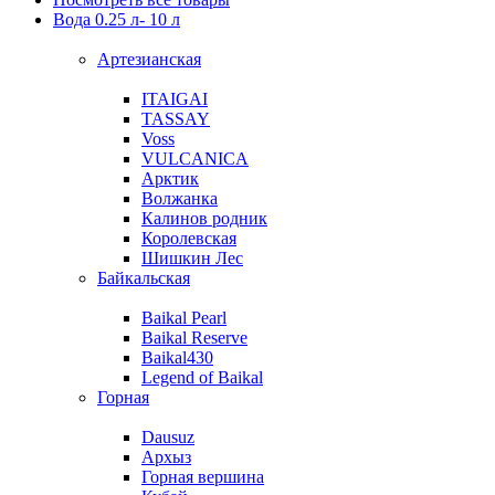
Вода 0.25 л- 10 л
Артезианская
ITAIGAI
TASSAY
Voss
VULCANICA
Арктик
Волжанка
Калинов родник
Королевская
Шишкин Лес
Байкальская
Baikal Pearl
Baikal Reserve
Baikal430
Legend of Baikal
Горная
Dausuz
Архыз
Горная вершина