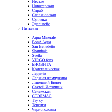
Нестле
Новотерская
Сираб
Славяновская
Сулинка
Эдельвейс
Питьевая
Aqua Minerale
BonA Aqua
San Benedetto
Shambala
Svetla
VIRGO fons
БИОВИТА
Кристалическая
Леденёв
Ледяная жемчужина
Липецкий Бювет
Святой Источник
Сенежская
СТЭЛМАС
Тау-су
Теренги
Черноголовка