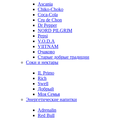
Ascania
Chiko-Choko
Coca-Cola
Cru de Chon
Dr Pepper
NORD PILGRIM
Pepsi
V.O.D.A
VIITNAM
Очаково
Старые добрые традиции
Соки и нектары
IL Primo
Rich
Swell
Добрый
Моя Семья
Энергетические напитки
Adrenalin
Red Bull