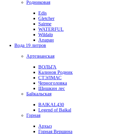
Родниковая
Edis
Gletcher
Sairme
WATERFUL
Wildalp
Апаран
Вода 19 литров
Артезианская
ВОЛЬГА
Калинов Родник
СТЭЛМАС
Черноголовка
Шишкин лес
Байкальская
BAIKAL430
Legend of Baikal
Горная
Архыз
Горная Вершина