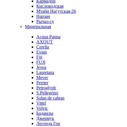
Кармадон
Кисловодская
Мтаби Нагутская-26
Нарзан
Рычал-су
Минеральная
Acqua Panna
AXOUT
Cerelia
Evian
Fiji
FUJI
Jevea
Lauretana
Mever
Perrier
Petroglyph
S.Pellegrino
Solan de cabras
Vittel
Volvic
Бадамлы
Джермук
Легенда Гор