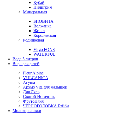
Кубай
Пилигрим
Минеральная
БИОВИТА
Волжанка
Живея
Королевская
Родниковая
Virgo FONS
WATERFUL
Вода 5 литров
Вода для детей
Fleur Alpine
VULCANICA
Агуша
Архыз Vita для малышей
Для Ляль
Святой Источник
ФрутоНяня
ЧЕРНОГОЛОВКА Бэйби
Молоко, сливки