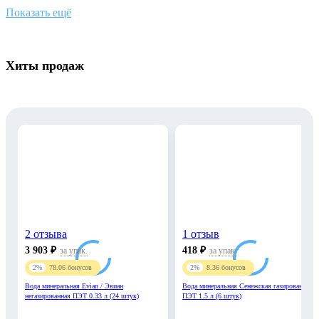
Показать ещё
Хиты продаж
2 отзыва
1 отзыв
3 903
₽
418
₽
за упак.
за упак.
2%
78.06
бонусов
2%
8.36
бонусов
Вода минеральная Evian / Эвиан
Вода минеральная Сенежская газированная,
негазированная ПЭТ 0.33 л (24 штук)
ПЭТ 1.5 л (6 штук)