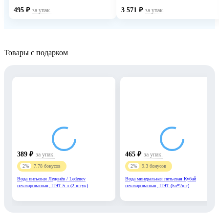
495
₽
3 571
₽
за упак.
за упак.
Товары c подарком
389
₽
465
₽
за упак.
за упак.
2%
7.78
бонусов
2%
9.3
бонусов
Вода питьевая Леденёв / Ledenev
Вода минеральная питьевая Кубай
негазированная, ПЭТ 5 л (2 штук)
негазированная, ПЭТ (5л*2шт)