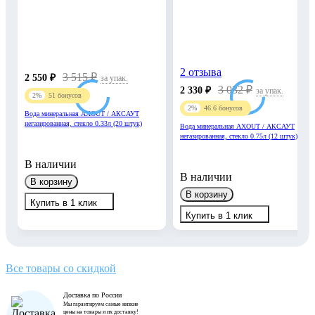
2 отзыва
3 515
₽
2 550
₽
за упак.
3 032
₽
2 330
₽
за упак.
2%
51
бонусов
2%
46.6
бонусов
Вода минеральная AXOUT / АКСАУТ
негазированная, стекло 0.33л (20 штук)
Вода минеральная AXOUT / АКСАУТ
негазированная, стекло 0.75л (12 штук)
В наличии
В наличии
В корзину
В корзину
Купить в 1 клик
Купить в 1 клик
Все товары со скидкой
Доставка по России
Мы гарантируем самые низкие
цены на товары и их доставку!