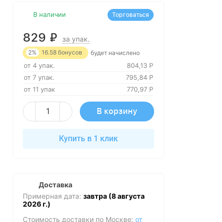
В наличии
Торговаться
829
₽
за упак.
2%
16.58
бонусов
будет начислено
от 4 упак.
804,13
Р
от 7 упак.
795,84
Р
от 11 упак
770,97
Р
В корзину
Купить в 1 клик
Доставка
Примерная дата:
завтра (8 августа
2026 г.)
Стоимость доставки по Москве:
от