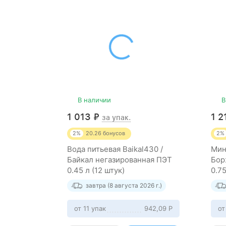
В наличии
В
1 013
₽
1 
за упак.
2%
20.26
бонусов
2%
Вода питьевая Baikal430 /
Мин
Байкал негазированная ПЭТ
Бор
0.45 л (12 штук)
0.75
завтра (8 августа 2026 г.)
от 11 упак
942,09
Р
от