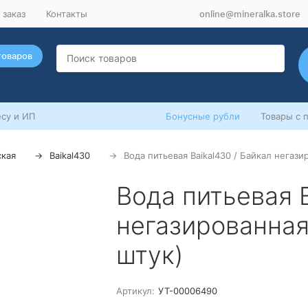
 заказ
Контакты
online@mineralka.store
товаров
су и ИП
Бонусные рубли
Товары с 
ская
Baikal430
Вода питьевая Baikal430 / Байкал негази
Вода питьевая B
негазированная 
штук)
Артикул:
УТ-00006490