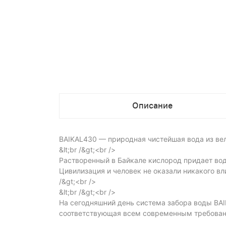
Описание
BAIKAL430 — природная чистейшая вода из вели
&lt;br /&gt;<br />
Растворенный в Байкале кислород придает во
Цивилизация и человек не оказали никакого вл
/&gt;<br />
&lt;br /&gt;<br />
На сегодняшний день система забора воды BA
соответствующая всем современным требовани