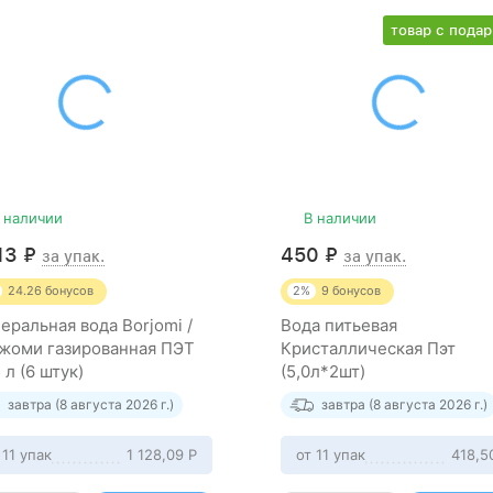
товар с пода
 наличии
В наличии
213
₽
450
₽
за упак.
за упак.
24.26
бонусов
2%
9
бонусов
еральная вода Borjomi /
Вода питьевая
жоми газированная ПЭТ
Кристаллическая Пэт
 л (6 штук)
(5,0л*2шт)
завтра (8 августа 2026 г.)
завтра (8 августа 2026 г.)
 11 упак
1 128,09
Р
от 11 упак
418,