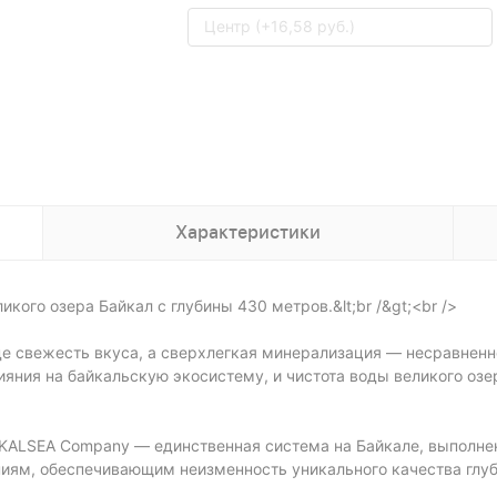
Центр (+16,58 руб.)
Характеристики
кого озера Байкал с глубины 430 метров.&lt;br /&gt;<br />
де свежесть вкуса, а сверхлегкая минерализация — несравненн
ияния на байкальскую экосистему, и чистота воды великого озер
IKALSEA Company — единственная система на Байкале, выполне
ям, обеспечивающим неизменность уникального качества глуб