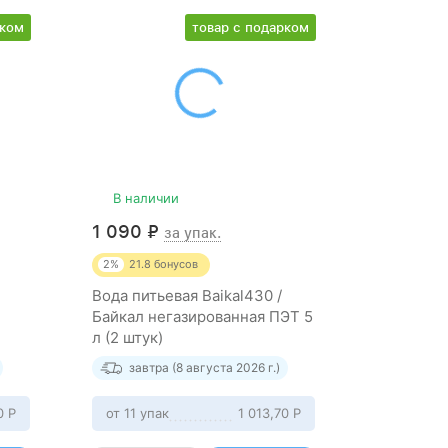
рком
товар с подарком
В наличии
В нали
1 090
₽
405
₽
за упак.
з
2%
21.8
бонусов
2%
8.1
бо
Вода питьевая Baikal430 /
Минераль
Байкал негазированная ПЭТ 5
негазиров
л (2 штук)
штук)
завтра (8 августа 2026 г.)
завтр
50
Р
от 11 упак
1 013,70
Р
от 11 упа