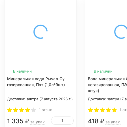
В наличии
В наличии
Минеральная вода Рычал-Су
Вода минеральная
газированная, Пэт (1,0л*9шт)
негазированная, ПЭТ
штук)
Доставка:
завтра (7 августа 2026 г.)
Доставка:
завтра (7 а
1 отзыв
1 о
1 335
418
₽
₽
за упак.
за упак.