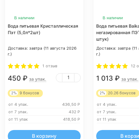
В наличии
В наличии
Вода питьевая Кристаллическая
Вода питьевая Baik
Пэт (5,0л*2шт)
негазированная ПЭТ
штук)
Доставка:
завтра (11 августа 2026
Доставка:
завтра (11
г.)
г.)
1 отзыв
12 
450
₽
1 013
₽
за упак.
за упак.
2%
9
бонусов
2%
20.26
бонусов
от 4 упак.
436,50
Р
от 4 упак.
от 7 упак.
432
Р
от 7 упак.
от 11 упак
418,50
Р
от 11 упак
В корзину
В корз