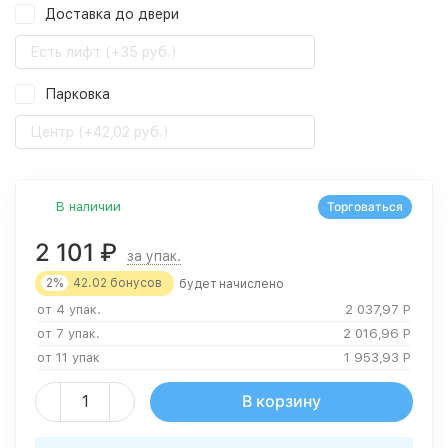
Доставка до двери
Есть лифт (+35 руб.)
Парковка
Центр (+42,02 руб.)
В наличии
Торговаться
2 101
₽
за упак.
2%
42.02
бонусов
будет начислено
от 4 упак.
2 037,97
Р
от 7 упак.
2 016,96
Р
от 11 упак
1 953,93
Р
В корзину