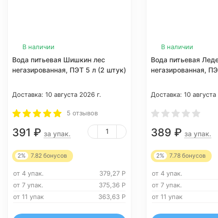
В наличии
В наличии
Вода питьевая Шишкин лес
Вода питьевая Леде
негазированная, ПЭТ 5 л (2 штук)
негазированная, ПЭ
Доставка:
10 августа 2026 г.
Доставка:
10 августа
5 отзывов
391
₽
389
₽
за упак.
за упак.
2%
7.82
бонусов
2%
7.78
бонусов
от 4 упак.
379,27
Р
от 4 упак.
от 7 упак.
375,36
Р
от 7 упак.
от 11 упак
363,63
Р
от 11 упак