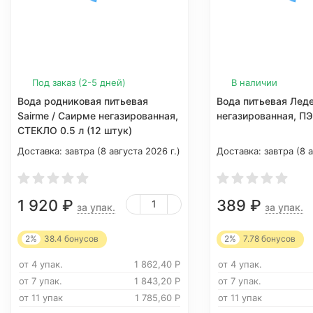
Под заказ (2-5 дней)
В наличии
Вода родниковая питьевая
Вода питьевая Леде
Sairme / Саирме негазированная,
негазированная, ПЭ
СТЕКЛО 0.5 л (12 штук)
Доставка:
завтра (8 августа 2026 г.)
Доставка:
завтра (8 а
1 920
₽
389
₽
за упак.
за упак.
2%
38.4
бонусов
2%
7.78
бонусов
от 4 упак.
1 862,40
Р
от 4 упак.
от 7 упак.
1 843,20
Р
от 7 упак.
от 11 упак
1 785,60
Р
от 11 упак