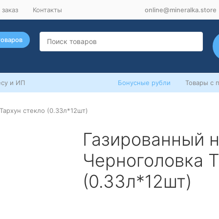
 заказ
Контакты
online@mineralka.store
товаров
су и ИП
Бонусные рубли
Товары с 
Тархун стекло (0.33л*12шт)
Газированный н
Черноголовка Т
(0.33л*12шт)