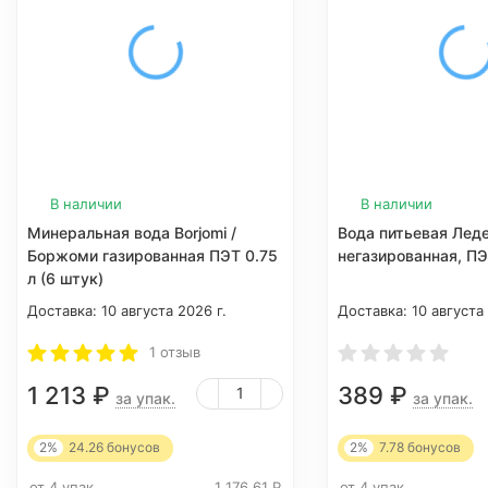
В наличии
В наличии
Минеральная вода Borjomi /
Вода питьевая Леде
Боржоми газированная ПЭТ 0.75
негазированная, ПЭ
л (6 штук)
Доставка:
10 августа 2026 г.
Доставка:
10 августа
1 отзыв
1 213
₽
389
₽
за упак.
за упак.
2%
24.26
бонусов
2%
7.78
бонусов
от 4 упак.
1 176,61
Р
от 4 упак.