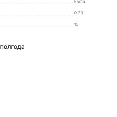
Fanta
0.33 l
15
 полгода