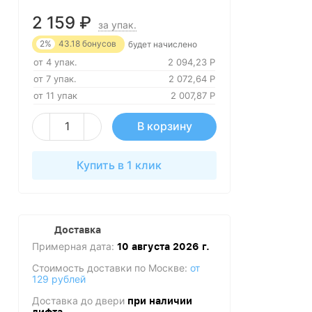
2 159
₽
за упак.
2%
43.18
бонусов
будет начислено
от 4 упак.
2 094,23
Р
от 7 упак.
2 072,64
Р
от 11 упак
2 007,87
Р
В корзину
Купить в 1 клик
Доставка
Примерная дата:
10 августа 2026 г.
Стоимость доставки по Москве:
от
129 рублей
Доставка до двери
при наличии