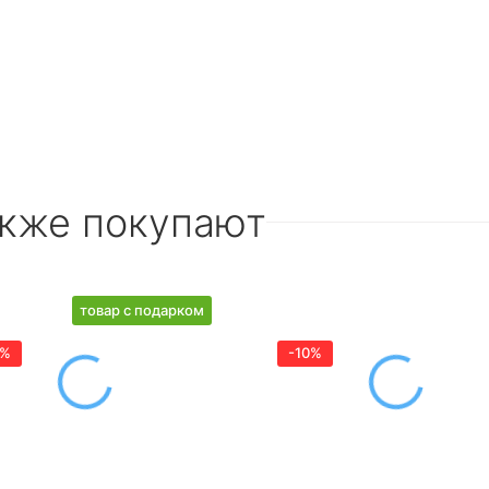
акже покупают
товар с подарком
0%
-10%