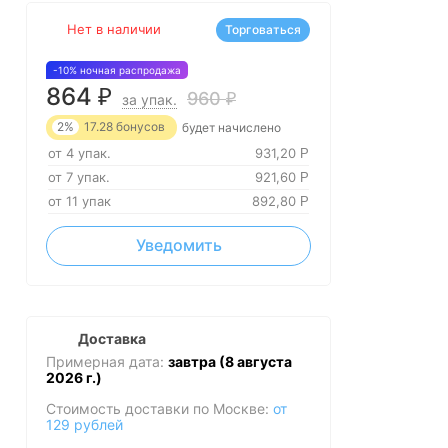
Нет в наличии
Торговаться
-10% ночная распродажа
864
₽
960
₽
за упак.
2%
17.28
бонусов
будет начислено
от 4 упак.
931,20
Р
от 7 упак.
921,60
Р
от 11 упак
892,80
Р
Уведомить
Доставка
Примерная дата:
завтра (8 августа
2026 г.)
Стоимость доставки по Москве:
от
129 рублей