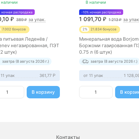
 наличии
В наличии
% ночная распродажа
-10% ночная распродажа
0,10
1 091,70
₽
₽
за упак.
за упак
389
1 213
₽
₽
7.002
бонусов
2%
21.834
бонусов
а питьевая Леденёв /
Минеральная вода Borjomi
enev негазированная, ПЭТ
Боржоми газированная П
(2 штук)
0.75 л (6 штук)
завтра (8 августа 2026 г.)
завтра (8 августа 2026 г.)
 11 упак
361,77
от 11 упак
1 128,0
Р
В корзину
В корзи
Контакты