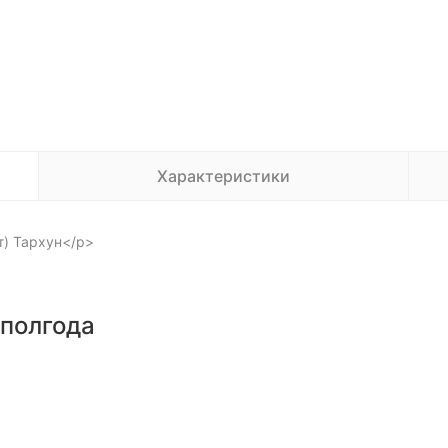
Характеристики
т) Тархун</p>
 полгода