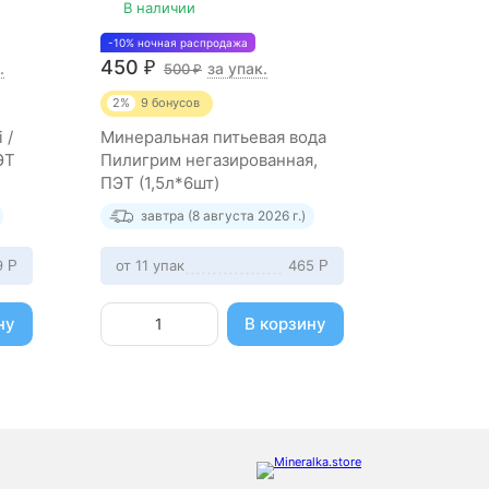
В наличии
В нали
-10% ночная распродажа
-10% ночная
450
405
₽
₽
.
за упак.
500
4
₽
2%
9
бонусов
2%
8.1
бо
 /
Минеральная питьевая вода
Вода пит
ЭТ
Пилигрим негазированная,
Кристалл
ПЭТ (1,5л*6шт)
(5,0л*2шт
завтра (8 августа 2026 г.)
завтр
9
от 11 упак
465
от 11 упа
Р
Р
ну
В корзину