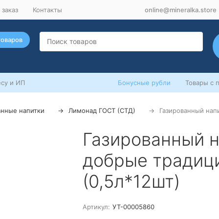
 заказ
Контакты
online@mineralka.store
товаров
су и ИП
Бонусные рубли
Товары с 
анные напитки
Лимонад ГОСТ (СТД)
Газированный нап
Газированный 
добрые традиц
(0,5л*12шт)
Артикул:
УТ-00005860