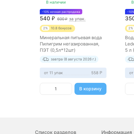
В наличии
В
-10% ночная распродажа
-10
540
35
₽
за упак.
600
₽
2%
10.8
бонусов
2%
Минеральная питьевая вода
Вод
Пилигрим негазированная,
Led
ПЭТ (0,5л*12шт)
5 л 
завтра (8 августа 2026 г.)
от 11 упак
558
от
Р
В корзину
Список разделов
Информация