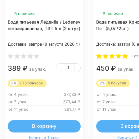
В наличии
В наличии
Вода питьевая Леденёв / Ledenev
Вода питьевая Кри
негазированная, ПЭТ 5 л (2 штук)
Пэт (5,0л*2шт)
Доставка:
завтра (8 августа 2026 г.)
Доставка:
завтра (8 а
1 о
389
₽
450
₽
за упак.
за упак.
2%
7.78
бонусов
2%
9
бонусов
от 4 упак.
377,33
Р
от 4 упак.
от 7 упак.
373,44
Р
от 7 упак.
от 11 упак
361,77
Р
от 11 упак
В корзину
В корз
Купить в 1 клик
Купить в 1