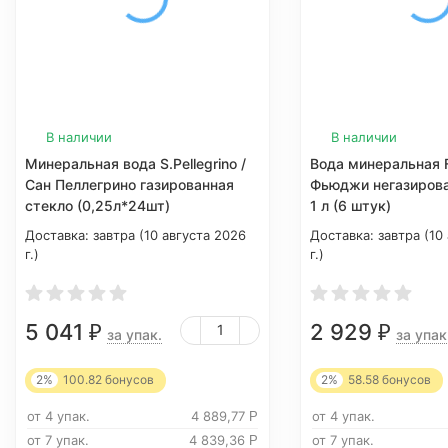
В наличии
В наличии
Минеральная вода S.Pellegrino /
Вода минеральная F
Сан Пеллегрино газированная
Фьюджи негазиров
стекло (0,25л*24шт)
1 л (6 штук)
Доставка:
завтра (10 августа 2026
Доставка:
завтра (10
г.)
г.)
5 041
2 929
₽
₽
за упак.
за упак
2%
100.82
бонусов
2%
58.58
бонусов
от 4 упак.
4 889,77
от 4 упак.
Р
от 7 упак.
4 839,36
от 7 упак.
Р