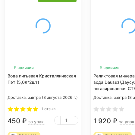
В наличии
В наличии
Вода питьевая Кристаллическая
Реликтовая минера
Пэт (5,0л*2шт)
вода Dausuz/Даусу
негазированная СТЕ
штук)
Доставка:
завтра (8 августа 2026 г.)
Доставка:
завтра (8 а
1 отзыв
450
₽
1 920
₽
за упак.
за упак