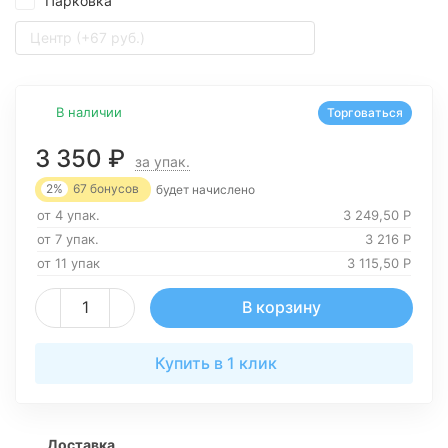
Парковка
Центр (+67 руб.)
В наличии
Торговаться
3 350
₽
за упак.
2%
67
бонусов
будет начислено
от 4 упак.
3 249,50
Р
от 7 упак.
3 216
Р
от 11 упак
3 115,50
Р
В корзину
Купить в 1 клик
Доставка