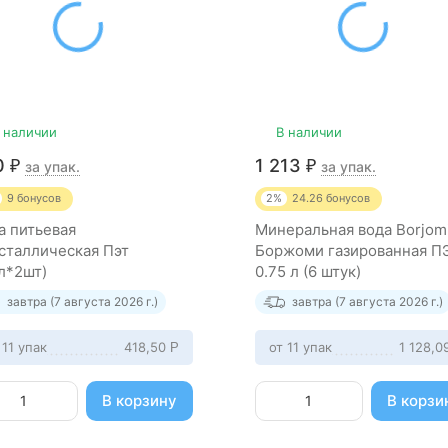
 наличии
В наличии
0
1 213
₽
₽
за упак.
за упак.
9
бонусов
2%
24.26
бонусов
а питьевая
Минеральная вода Borjomi
сталлическая Пэт
Боржоми газированная П
0л*2шт)
0.75 л (6 штук)
завтра (7 августа 2026 г.)
завтра (7 августа 2026 г.)
 11 упак
418,50
от 11 упак
1 128,0
Р
В корзину
В корзи