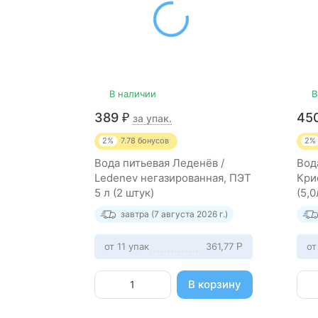
В наличии
В
389
45
₽
за упак.
2%
7.78
бонусов
2%
Вода питьевая Леденёв /
Вод
Ledenev негазированная, ПЭТ
Кри
5 л (2 штук)
(5,
завтра (7 августа 2026 г.)
от 11 упак
361,77
от
Р
В корзину