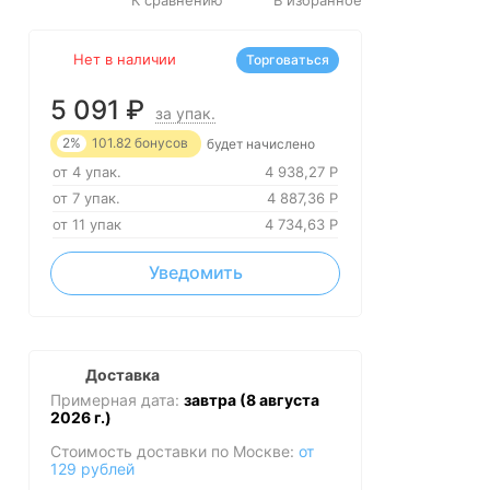
Нет в наличии
Торговаться
5 091
₽
за упак.
2%
101.82
бонусов
будет начислено
от 4 упак.
4 938,27
Р
от 7 упак.
4 887,36
Р
от 11 упак
4 734,63
Р
Уведомить
Доставка
Примерная дата:
завтра (8 августа
2026 г.)
Стоимость доставки по Москве:
от
129 рублей