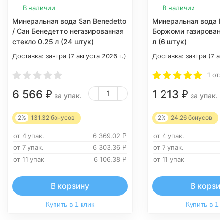
В наличии
В наличии
Минеральная вода San Benedetto
Минеральная вода B
/ Сан Бенедетто негазированная
Боржоми газирован
стекло 0.25 л (24 штук)
л (6 штук)
Доставка:
завтра (7 августа 2026 г.)
Доставка:
завтра (7 а
1 о
6 566
1 213
₽
₽
за упак.
за упак.
2%
131.32
бонусов
2%
24.26
бонусов
от 4 упак.
6 369,02
от 4 упак.
Р
от 7 упак.
6 303,36
от 7 упак.
Р
от 11 упак
6 106,38
от 11 упак
Р
В корзину
В корз
Купить в 1 клик
Купить в 1