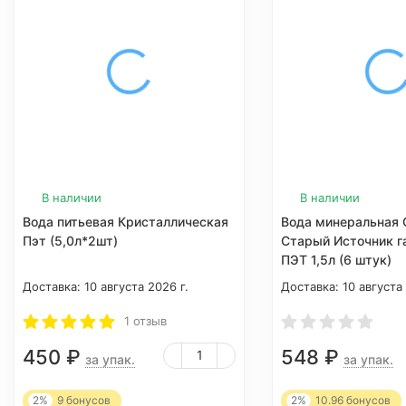
В наличии
В наличии
Вода питьевая Кристаллическая
Вода минеральная 
Пэт (5,0л*2шт)
Старый Источник г
ПЭТ 1,5л (6 штук)
Доставка:
10 августа 2026 г.
Доставка:
10 августа
1 отзыв
450
₽
548
₽
за упак.
за упак.
2%
9
бонусов
2%
10.96
бонусов