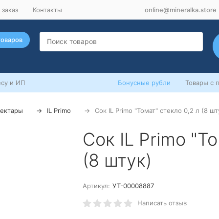
 заказ
Контакты
online@mineralka.store
товаров
су и ИП
Бонусные рубли
Товары с 
нектары
IL Primo
Сок IL Primo "Томат" стекло 0,2 л (8 шт
Сок IL Primo "Т
(8 штук)
Артикул:
УТ-00008887
Написать отзыв