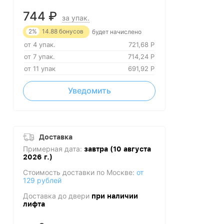
744
₽
за упак.
2%
14.88
бонусов
будет начислено
от 4 упак.
721,68
Р
от 7 упак.
714,24
Р
от 11 упак
691,92
Р
Уведомить
Доставка
Примерная дата:
завтра (10 августа
2026 г.)
Стоимость доставки по Москве:
от
129 рублей
Доставка до двери
при наличии
лифта