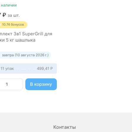
 наличии
7
₽
за шт.
10.74
бонусов
плект 3в1 SuperGrill для
ки 5 кг шашлыка
завтра (10 августа 2026 г.)
 11 упак
499,41
Р
В корзину
Контакты