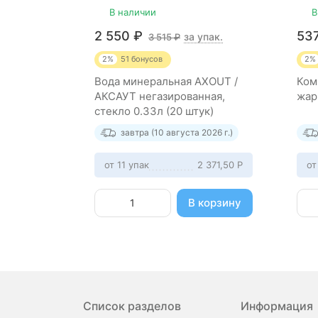
В наличии
В
2 550
₽
53
за упак.
3 515
₽
2%
51
бонусов
2%
Вода минеральная AXOUT /
Ком
АКСАУТ негазированная,
жар
стекло 0.33л (20 штук)
завтра (10 августа 2026 г.)
от 11 упак
2 371,50
Р
от
В корзину
Список разделов
Информация