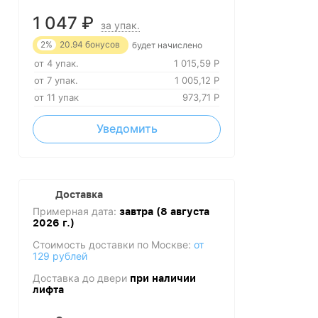
1 047
₽
за упак.
2%
20.94
бонусов
будет начислено
от 4 упак.
1 015,59
Р
от 7 упак.
1 005,12
Р
от 11 упак
973,71
Р
Уведомить
Доставка
Примерная дата:
завтра (8 августа
2026 г.)
Стоимость доставки по Москве:
от
129 рублей
Доставка до двери
при наличии
лифта