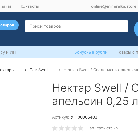
 заказ
Контакты
online@mineralka.store
товаров
су и ИП
Бонусные рубли
Товары с 
нектары
Сок Swell
Нектар Swell / Свелл манго-апельсин
Нектар Swell / 
апельсин 0,25 л
Артикул:
УТ-00006403
Написать отзыв