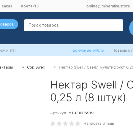
online@mineralka.store
 заказ
Контакты
товаров
су и ИП
Бонусные рубли
Товары с 
ектары
Сок Swell
Нектар Swell / Свелл мультифрукт 0,25
Нектар Swell /
0,25 л (8 штук)
Артикул:
УТ-00005919
Написать отзыв