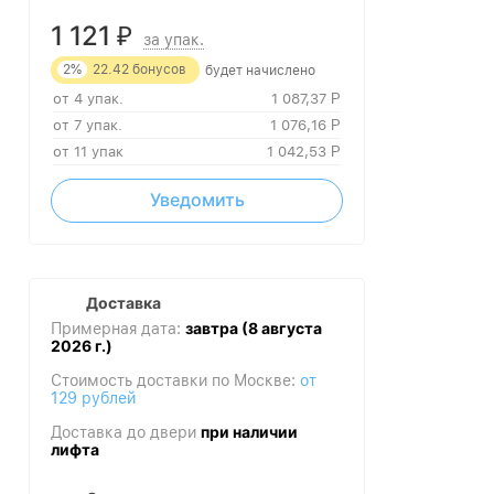
1 121
₽
за упак.
2%
22.42
бонусов
будет начислено
от 4 упак.
1 087,37
Р
от 7 упак.
1 076,16
Р
от 11 упак
1 042,53
Р
Уведомить
Доставка
завтра (8 августа
Примерная дата:
2026 г.)
Стоимость доставки по Москве:
от
129 рублей
при наличии
Доставка до двери
лифта