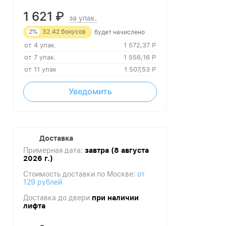
1 621
₽
за упак.
2%
32.42
бонусов
будет начислено
от 4 упак.
1 572,37
Р
от 7 упак.
1 556,16
Р
от 11 упак
1 507,53
Р
Уведомить
Доставка
Примерная дата:
завтра (8 августа
2026 г.)
Стоимость доставки по Москве:
от
129 рублей
Доставка до двери
при наличии
лифта