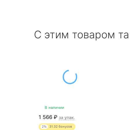
С этим товаром т
В наличии
1 566
₽
за упак.
2%
31.32
бонусов