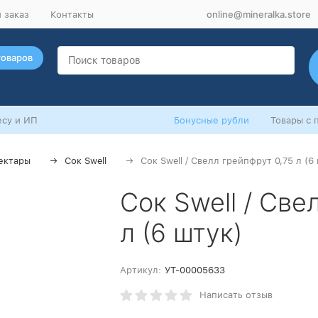
online@mineralka.store
 заказ
Контакты
товаров
су и ИП
Бонусные рубли
Товары с 
ектары
Сок Swell
Сок Swell / Свелл грейпфрут 0,75 л (6
Сок Swell / Све
л (6 штук)
Артикул:
УТ-00005633
Написать отзыв