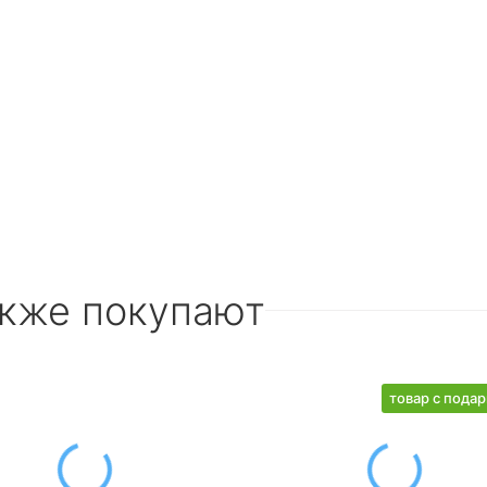
акже покупают
товар с пода