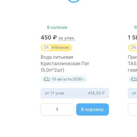
В наличии
В
450
₽
1 
за упак.
2%
9
бонусов
2%
Вода питьевая
При
Кристаллическая Пэт
TAS
(5,0л*2шт)
газ
(12 
10 августа 2026 г.
от 11 упак
418,50
Р
от
В корзину