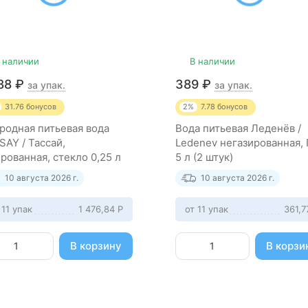
 наличии
В наличии
588
₽
389
₽
за упак.
за упак.
31.76
бонусов
2%
7.78
бонусов
родная питьевая вода
Вода питьевая Леденёв /
SAY / Тассай,
Ledenev негазированная,
ированная, стекло 0,25 л
5 л (2 штук)
штук)
10 августа 2026 г.
10 августа 2026 г.
 11 упак
1 476,84
Р
от 11 упак
361,
В корзину
В корзи