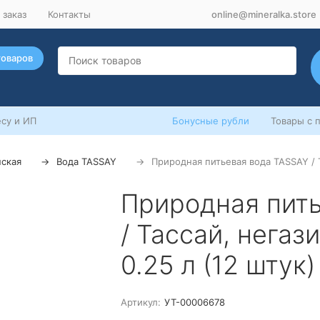
 заказ
Контакты
online@mineralka.store
товаров
су и ИП
Бонусные рубли
Товары с 
нская
Вода TASSAY
Природная питьевая вода TASSAY / Т
Природная пит
/ Тассай, негаз
0.25 л (12 штук)
Артикул:
УТ-00006678