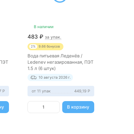
В наличии
В нали
483
₽
978
₽
за упак.
за
2%
9.66
бонусов
2%
19.56
Вода питьевая Леденёв /
Природна
 ПЭТ
Ledenev негазированная, ПЭТ
TASSAY / 
1.5 л (6 штук)
негазиров
штук)
10 августа 2026 г.
10 ав
77
Р
от 11 упак
449,19
Р
от 11 упа
ну
В корзину