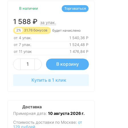
В наличии
Торговаться
1 588
₽
за упак.
2%
31.76
бонусов
будет начислено
от 4 упак.
1 540,36
Р
от 7 упак.
1 524,48
Р
от 11 упак
1 476,84
Р
В корзину
Купить в 1 клик
Доставка
Примерная дата:
10 августа 2026 г.
Стоимость доставки по Москве:
от
129 рублей