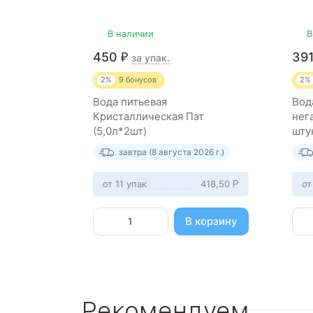
В наличии
В
450
39
₽
за упак.
2%
9
бонусов
2%
Вода питьевая
Вод
Кристаллическая Пэт
нег
(5,0л*2шт)
шту
завтра (8 августа 2026 г.)
от 11 упак
418,50
от
Р
В корзину
Рекомендуем