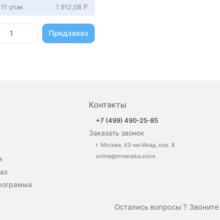
 11 упак
1 912,08
Р
Предзаказ
Контакты
+7 (499) 490-25-85
Заказать звонок
г. Москва, 43-км Мкад, кор. 8
online@mineralka.store
и
аз
рограмма
Остались вопросы ? Звонит