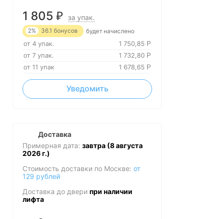
1 805
₽
за упак.
2%
36.1
бонусов
будет начислено
от 4 упак.
1 750,85
Р
от 7 упак.
1 732,80
Р
от 11 упак
1 678,65
Р
Уведомить
Доставка
Примерная дата:
завтра (8 августа
2026 г.)
Стоимость доставки по Москве:
от
129 рублей
Доставка до двери
при наличии
лифта