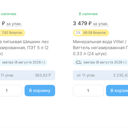
 наличии
В наличии
1
3 479
₽
₽
за упак.
за упак.
7.82
бонусов
2%
69.58
бонусов
а питьевая Шишкин лес
Минеральная вода Vittel /
азированная, ПЭТ 5 л (2
Виттель негазированная 
к)
0.33 л (24 штук)
завтра (8 августа 2026 г.)
завтра (8 августа 2026 г.)
 11 упак
363,63
от 11 упак
3 235,4
Р
В корзину
В корзи