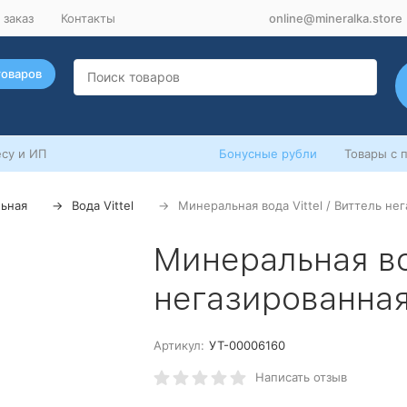
 заказ
Контакты
online@mineralka.store
товаров
су и ИП
Бонусные рубли
Товары с 
ьная
Вода Vittel
Минеральная вода Vittel / Виттель нег
Минеральная вод
негазированная
Артикул:
УТ-00006160
Написать отзыв