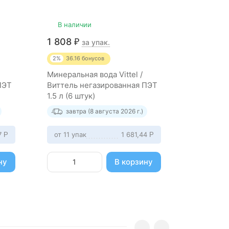
В наличии
Под зак
1 808
4 041
₽
₽
за упак.
2%
36.16
бонусов
2%
80.82
Минеральная вода Vittel /
Минеральн
ПЭТ
Виттель негазированная ПЭТ
Виттель 
1.5 л (6 штук)
0.5 л (24
завтра (8 августа 2026 г.)
завтр
7
от 11 упак
1 681,44
от 11 упа
Р
Р
ну
В корзину