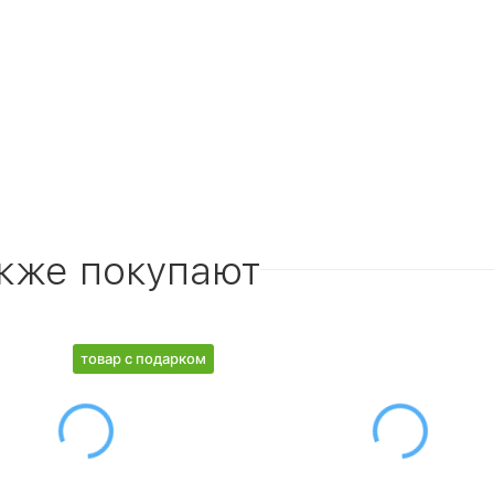
акже покупают
товар с подарком