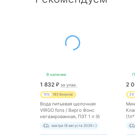
В наличии
П
1 832
2 
₽
за упак.
10%
183
бонусов
2%
Вода питьевая щелочная
Мин
VIRGO fons / Вирго Фонс
Кла
негазированная, ПЭТ 1 л (6
(1л
штук)
завтра (8 августа 2026 г.)