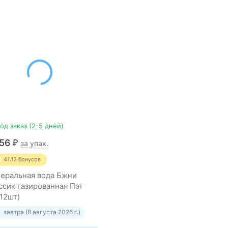
од заказ (2-5 дней)
056
₽
за упак.
41.12
бонусов
еральная вода Бжни
ссик газированная Пэт
*12шт)
завтра (8 августа 2026 г.)