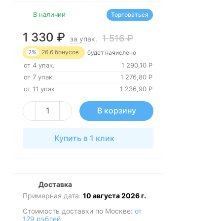
В наличии
Торговаться
1 330
₽
1 516
₽
за упак.
2%
26.6
бонусов
будет начислено
от 4 упак.
1 290,10
Р
от 7 упак.
1 276,80
Р
от 11 упак
1 236,90
Р
В корзину
Купить в 1 клик
Доставка
Примерная дата:
10 августа 2026 г.
Стоимость доставки по Москве:
от
129 рублей