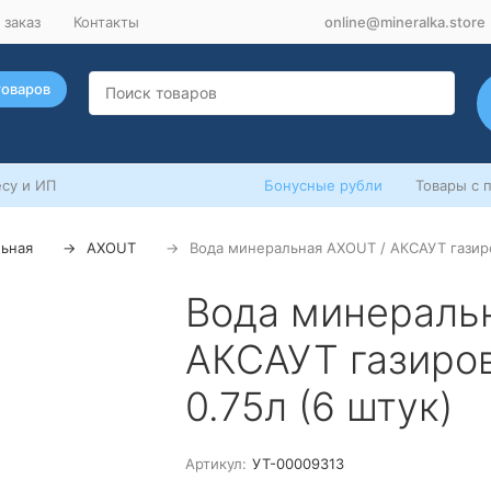
 заказ
Контакты
online@mineralka.store
товаров
су и ИП
Бонусные рубли
Товары с 
ьная
AXOUT
Вода минеральная AXOUT / АКСАУТ газиро
Вода минераль
АКСАУТ газиров
0.75л (6 штук)
Артикул:
УТ-00009313