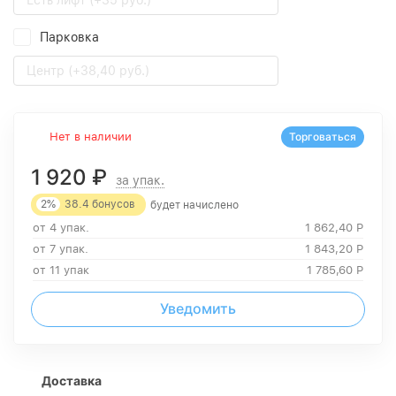
Есть лифт (+35 руб.)
Парковка
Центр (+38,40 руб.)
Нет в наличии
Торговаться
1 920
₽
за упак.
2%
38.4
бонусов
будет начислено
от 4 упак.
1 862,40
Р
от 7 упак.
1 843,20
Р
от 11 упак
1 785,60
Р
Уведомить
Доставка