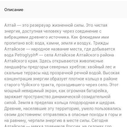
Описание
Алтай — это резервуар жизненной силы. Это чистая
энергия, доступная человеку через соединение с
вибрациями древнего источника. Как флюидами ими
пропитано всё: вода, камни, земля и воздух. Трижды
Алтайское — народное название места, где добывается
вода Petroglyph® — села Алтайское Алтайского района
Алтайского края. Здесь открываются живописные
ландшафты предгорья северных хребтов: хвойный лес и
скальные террасы над прозрачной речной водой. Высокая
концентрация энергии образует плотное кольцо в районе
старого Чуйского тракта, проходившего через село. Этот
мощный невидимый экран, как огромная батарейка,
заряжает пространство динамической созидательной
силой. Земля в пределах кольца плодородная и щедрая.
Древние, населявшие эту территорию, умело пользовались
своим достоянием: отправляясь в опасные походы в горы и
на равнину, черпали энергию в месте силы. Сегодня
Алтайское — мекка травников России, на склонах гор