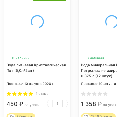
В наличии
В наличии
Вода питьевая Кристаллическая
Вода минеральная P
Пэт (5,0л*2шт)
Петроглиф негазир
0.375 л (12 штук)
Доставка:
10 августа 2026 г.
Доставка:
10 августа
1 отзыв
450
₽
1 358
₽
за упак.
за упак
2%
9
бонусов
2%
27.16
бонусов