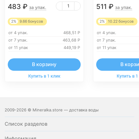
483
₽
511
₽
за упак.
за упак.
2%
9.66
бонусов
2%
10.22
бонусов
от 4 упак.
468,51
Р
от 4 упак.
от 7 упак.
463,68
Р
от 7 упак.
от 11 упак
449,19
Р
от 11 упак
В корзину
В корз
Купить в 1 клик
Купить в 1
2009-2026 © Mineralka.store — доставка воды
Список разделов
Информация