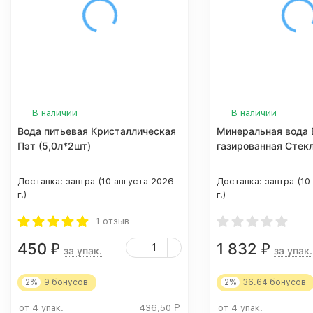
В наличии
В наличии
Вода питьевая Кристаллическая
Минеральная вода
Пэт (5,0л*2шт)
газированная Стекл
Доставка:
завтра (10 августа 2026
Доставка:
завтра (10
г.)
г.)
1 отзыв
450
1 832
₽
₽
за упак.
за упак.
2%
9
бонусов
2%
36.64
бонусов
от 4 упак.
436,50
Р
от 4 упак.