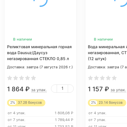
В наличии
В наличии
Реликтовая минеральная горная
Вода минеральная 
вода Dausuz/Даусуз
негазированная, СТ
негазированная СТЕКЛО 0,85 л
(12 штук)
(9 штук)
Доставка:
завтра (7 августа 2026 г.)
Доставка:
завтра (7 а
1 864
₽
1 157
₽
за упак.
за упак.
2%
37.28
бонусов
2%
23.14
бонусов
от 4 упак.
1 808,08
Р
от 4 упак.
от 7 упак.
1 789,44
Р
от 7 упак.
от 11 упак
1 733,52
Р
от 11 упак