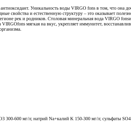
тиоксидант. Уникальность воды VIRGO fons в том, что она до
дные свойства и естественную структуру – это оказывает полез
 регионе рек и родников. Столовая минеральная вода VIRGO fon
а VIRGOfons мягкая на вкус, укрепляет иммунитет, восстанавлив
организма.
 300-600 мг/л; натрий Na+калий K 150-300 мг/л; сульфаты SO4 1