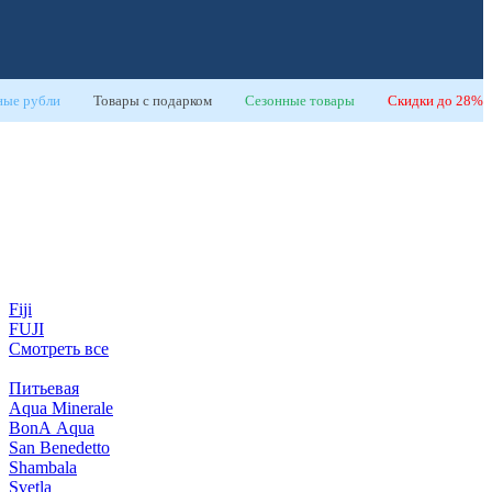
ные рубли
Товары с подарком
Сезонные товары
Скидки
до 28%
Fiji
FUJI
Смотреть все
Питьевая
Aqua Minerale
BonA Aqua
San Benedetto
Shambala
Svetla