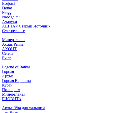
Borjomi
Donat
Fiuggi
Nabeghlavi
Ачалуки
АШ ТАУ Старый Источник
Смотреть все
Минеральная
Acqua Panna
AXOUT
Cerelia
Evian
Legend of Baikal
Горная
Архыз
Горная Вершина
Кубай
Пилигрим
Минеральная
БИОВИТА
Архыз Vita для малышей
Для Ляль