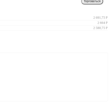
Торговаться
2 691,75
Р
2 664
Р
2 580,75
Р