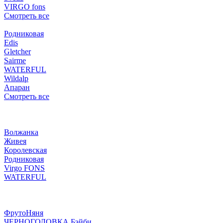
VIRGO fons
Смотреть все
Родниковая
Edis
Gletcher
Sairme
WATERFUL
Wildalp
Апаран
Смотреть все
Волжанка
Живея
Королевская
Родниковая
Virgo FONS
WATERFUL
ФрутоНяня
ЧЕРНОГОЛОВКА Бэйби