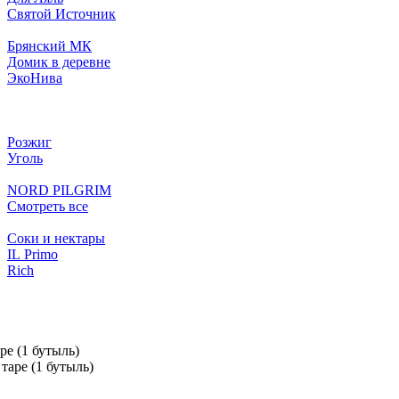
Святой Источник
Брянский МК
Домик в деревне
ЭкоНива
Розжиг
Уголь
NORD PILGRIM
Смотреть все
Соки и нектары
IL Primo
Rich
ре (1 бутыль)