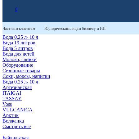
0
Частным клиентам
Юридическим лицам бизнесу и ИП
Вода 0.25 л- 10 л
Вода 19 литров
Вода 5 литров
Вода для детей
Молоко, сливки
Оборудование
Сезонные товары
Соки, морсы, напитки
Вода 0.25 л- 10 л
Артезианская
ITAIGAI
TASSAY
Voss
VULCANICA
Арктик
Волжанка
Смотреть все
Байкальская