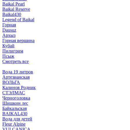
Baikal Pearl
Baikal Reserve
Baikal430
Legend of Baikal
Горная
Dausuz
Архыз
Горная вершина
Кубай
Пилигрим
Псыж
Смотреть все
Вода 19 литров
Артезианская
ВОЛЬГА
Калинов Родник
СТЭЛМАС
Черноголовка
Шишкин лес
Байкальская
BAIKAL430
Вода для детей
Fleur Alpine
VULCANICA