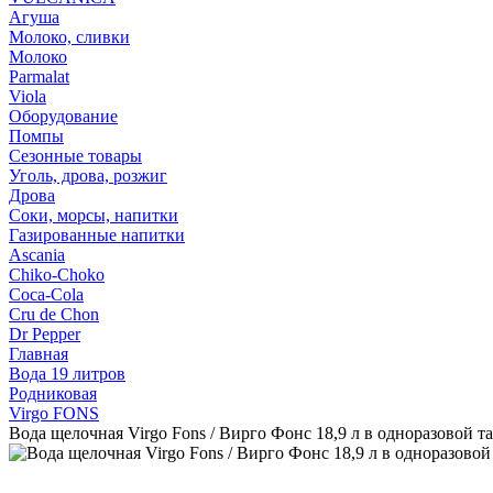
Агуша
Молоко, сливки
Молоко
Parmalat
Viola
Оборудование
Помпы
Сезонные товары
Уголь, дрова, розжиг
Дрова
Соки, морсы, напитки
Газированные напитки
Ascania
Chiko-Choko
Coca-Cola
Cru de Chon
Dr Pepper
Главная
Вода 19 литров
Родниковая
Virgo FONS
Вода щелочная Virgo Fons / Вирго Фонс 18,9 л в одноразовой та