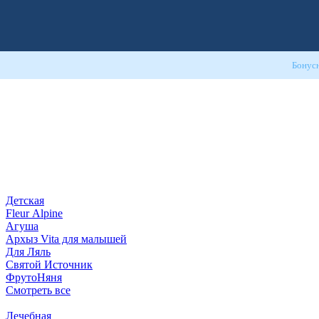
Бонус
Детская
Fleur Alpine
Агуша
Архыз Vita для малышей
Для Ляль
Святой Источник
ФрутоНяня
Смотреть все
Лечебная