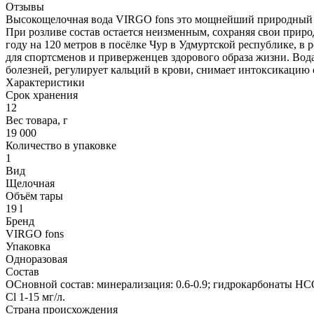
Отзывы
Высокощелочная вода VIRGO fons это мощнейший природный ан
При розливе состав остается неизменным, сохраняя свои приро
году на 120 метров в посёлке Чур в Удмуртской республике, в
для спортсменов и приверженцев здорового образа жизни. Вод
болезней, регулирует кальций в крови, снимает интоксикацию 
Характеристики
Срок хранения
12
Вес товара, г
19 000
Количество в упаковке
1
Вид
Щелочная
Объём тары
19 l
Бренд
VIRGO fons
Упаковка
Одноразовая
Состав
ОСновной состав: минерализация: 0.6-0.9; гидрокарбонаты HCO3
Cl 1-15 мг/л.
Страна происхождения