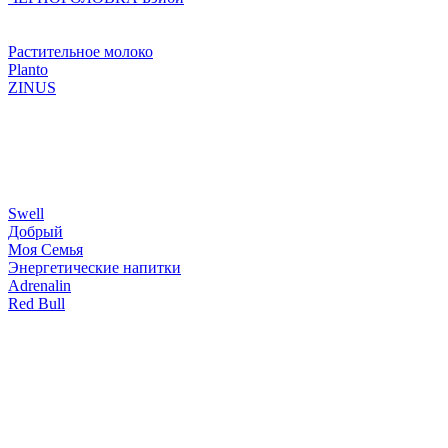
Растительное молоко
Planto
ZINUS
Swell
Добрый
Моя Семья
Энергетические напитки
Adrenalin
Red Bull