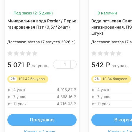
Под заказ (2-5 дней)
В наличии
Минеральная вода Perrier / Перье
Вода питьевая Свя
газированная Пэт (0,5л*24шт)
негазированная, ПЭТ
штук)
Доставка:
завтра (7 августа 2026 г.)
Доставка:
завтра (7 а
5 071
₽
542
₽
за упак.
за упак.
2%
101.42
бонусов
2%
10.84
бонусов
от 4 упак.
4 918,87
Р
от 4 упак.
от 7 упак.
4 868,16
Р
от 7 упак.
от 11 упак
4 716,03
Р
от 11 упак
Предзаказ
В корз
Купить в 1 клик
Купить в 1 