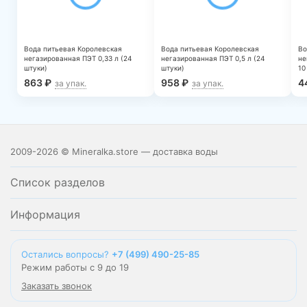
Вода питьевая Королевская
Вода питьевая Королевская
Во
негазированная ПЭТ 0,33 л (24
негазированная ПЭТ 0,5 л (24
не
штуки)
штуки)
10
863
₽
958
₽
4
за упак.
за упак.
2009-2026 © Mineralka.store — доставка воды
Список разделов
Информация
Остались вопросы?
+7 (499) 490-25-85
Режим работы с 9 до 19
Заказать звонок