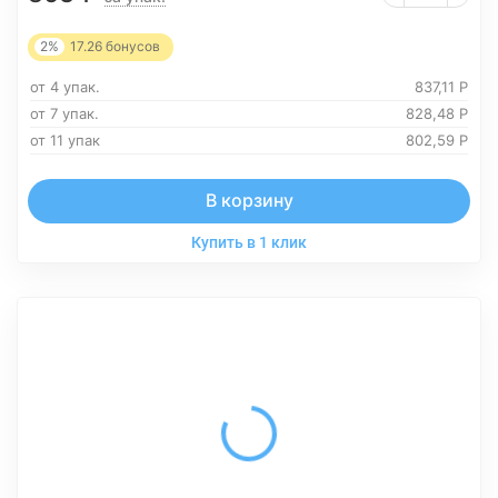
2%
17.26
бонусов
от 4 упак.
837,11
Р
от 7 упак.
828,48
Р
от 11 упак
802,59
Р
В корзину
Купить в 1 клик