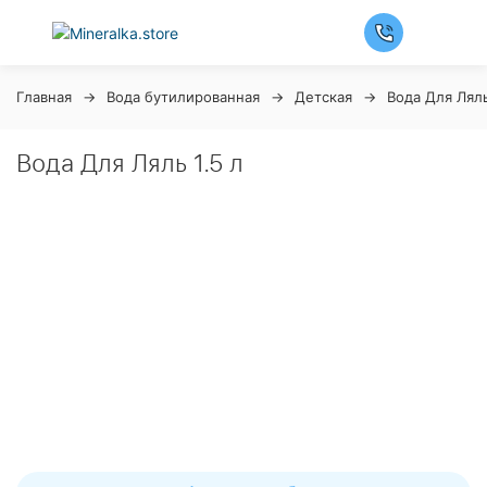
Главная
Вода бутилированная
Детская
Вода Для Лял
Вода Для Ляль 1.5 л
Ночная распродажа
Скидка 10% на весь ассортимент по будням с 00 до 6
часов
До начала распродажи:
99
99
99
99
Дней
Часов
Минут
Секунд