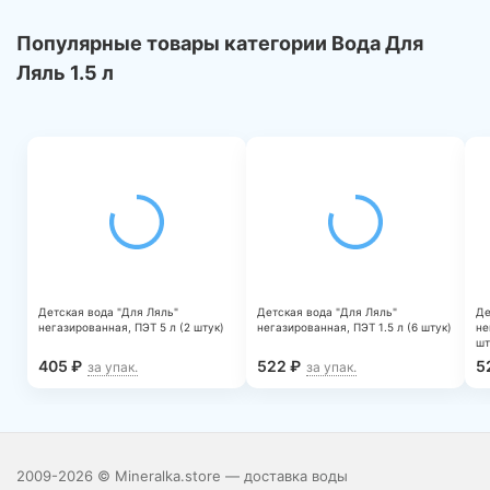
Популярные товары категории Вода Для
Ляль 1.5 л
Детская вода "Для Ляль"
Детская вода "Для Ляль"
Де
негазированная, ПЭТ 5 л (2 штук)
негазированная, ПЭТ 1.5 л (6 штук)
не
шт
405
₽
522
₽
5
за упак.
за упак.
2009-2026 © Mineralka.store — доставка воды