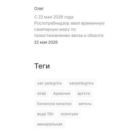
Олег
С 22 мая 2026 года
Роспотребнадзор ввел временную
санитарную меру по
приостановлению ввоза и оборота
на территории Российской
22 мая 2026
Федерации пищевой продукции:
«Минеральная природная лечебно-
столовая питьевая газированная
Теги
вода «Джермук», изготовитель ЗАО
«Джермук Групп». Указанная
продукция не соответствует
san pelegrino
sanpellegrino
информации, указанной в
маркировке, что является
sirab
Армения
арткти
нарушением требований пункта 10
раздела 3 ТР ЕАЭС 044/2017 «О
белинска киселка
витель
безопасности упакованной питьевой
вода 19л
есентуки
воды, включая природную
минеральную воду». В воде было
минеральная
выявлено превышение содержания