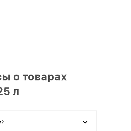
ы о товарах
25 л
л?