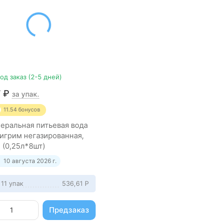
од заказ (2-5 дней)
7
₽
за упак.
11.54
бонусов
еральная питьевая вода
игрим негазированная,
 (0,25л*8шт)
10 августа 2026 г.
 11 упак
536,61
Р
Предзаказ