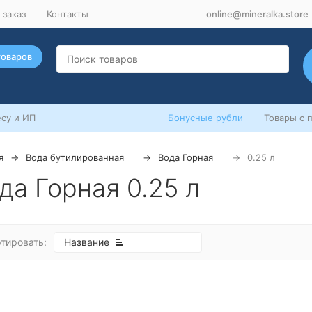
 заказ
Контакты
online@mineralka.store
товаров
су и ИП
Бонусные рубли
Товары с 
я
Вода бутилированная
Вода Горная
0.25 л
да Горная 0.25 л
тировать:
Название