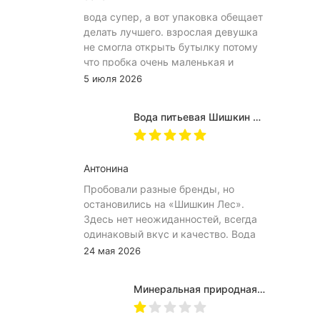
вода супер, а вот упаковка обещает
делать лучшего. взрослая девушка
не смогла открыть бутылку потому
что пробка очень маленькая и
неудобное расположение
5 июля 2026
(небольшое пространство между
пробкой и горлышком) из-за чего
Вода питьевая Шишкин лес в (одноразовой) таре 19 литров
затрудняет открытию бутылка.
Плюс рубцы на пробке мелкие, что
тоже мешает ее открытию
Антонина
Пробовали разные бренды, но
остановились на «Шишкин Лес».
Здесь нет неожиданностей, всегда
одинаковый вкус и качество. Вода
хорошо идёт и холодной, и
24 мая 2026
комнатной температуры.
Используем для всей семьи, всем
Минеральная природная вода Jermuk / Джермук газированная, Пэт (1,0л*6шт)
подходит. Это, наверное, главный
показатель.