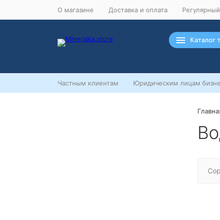
О магазине
Доставка и оплата
Регулярный
Каталог 
Частным клиентам
Юридическим лицам бизне
Главна
Ночная распродажа
Во
Скидка 10% на весь ассортимент
по будням с 00 до 6 часов
До начала распродажи:
99
99
99
99
Сор
Дней
Часов
Минут
Секунд