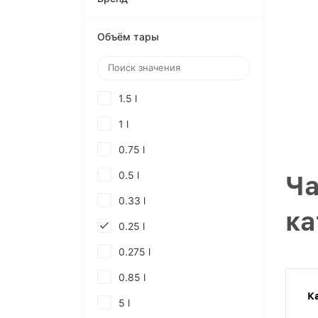
Объём тары
1.5 l
1 l
0.75 l
0.5 l
Ча
0.33 l
ка
0.25 l
0.275 l
0.85 l
К
5 l