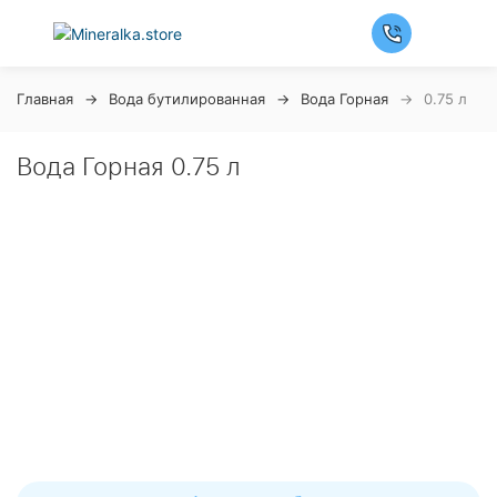
Главная
Вода бутилированная
Вода Горная
0.75 л
Вода Горная 0.75 л
Ночная распродажа
Скидка 10% на весь ассортимент по будням с 00 до 6
часов
До начала распродажи:
99
99
99
99
Дней
Часов
Минут
Секунд