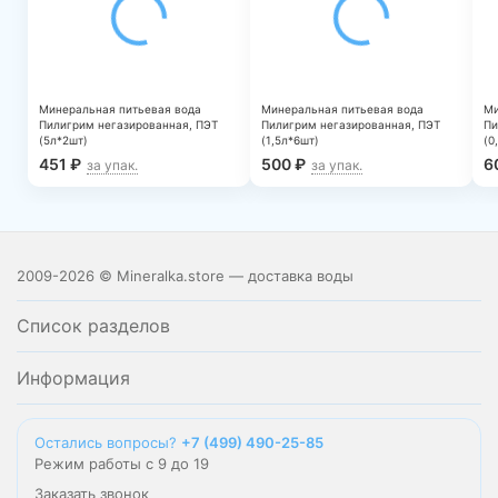
Минеральная питьевая вода
Минеральная питьевая вода
Ми
Пилигрим негазированная, ПЭТ
Пилигрим негазированная, ПЭТ
Пи
(5л*2шт)
(1,5л*6шт)
(0
451
₽
500
₽
6
за упак.
за упак.
2009-2026 © Mineralka.store — доставка воды
Список разделов
Информация
Остались вопросы?
+7 (499) 490-25-85
Режим работы с 9 до 19
Заказать звонок