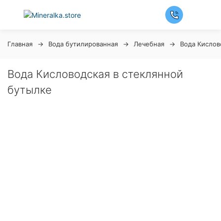
Главная
Вода бутилированная
Лечебная
Вода Кислов
Вода Кисловодская в стеклянной
бутылке
Ночная распродажа
Скидка 10% на весь ассортимент по будням с 00 до
6 часов
До начала распродажи:
99
99
99
99
Дней
Часов
Минут
Секунд