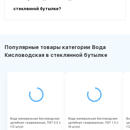
стеклянной бутылке?
Популярные товары категории Вода
Кисловодская в стеклянной бутылке
Вода минеральная Кисловодская
Вода минеральная Кисловодская
Во
целебная газированная, ПЭТ 0.5 л
целебная газированная, ПЭТ 1.5 л
це
(12 штук)
(6 штук)
(1