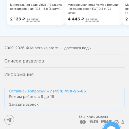
Минеральная вода Volvic / Вольвик
Минеральная вода Volvic / Вольвик
Ми
негазированная ПЭТ 1.5 л (6 штук)
негазированная ПЭТ 0.5 л (24
не
штук)
(1
2 133
₽
4 445
₽
2
за упак.
за упак.
2009-2026 © Mineralka.store — доставка воды
Список разделов
Информация
Остались вопросы?
+7 (499) 490-25-85
Режим работы с 9 до 19
Заказать звонок
Мы принимаем