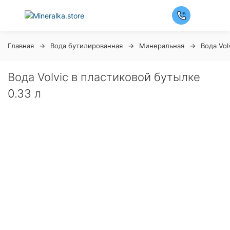
Главная
Вода бутилированная
Минеральная
Вода Vol
Вода Volvic в пластиковой бутылке
0.33 л
Ночная распродажа
Скидка 10% на весь ассортимент по будням с 00 до
6 часов
До окончания распродажи:
99
99
99
99
Дней
Часов
Минут
Секунд