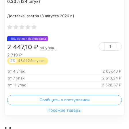
0.33 л (24 штук)
Доставка:
завтра (8 августа 2026 г.)
-10% ночная распродажа
2 447,10
₽
за упак.
2 719
₽
2%
48.942
бонусов
от 4 упак.
2 637,43
Р
от 7 упак.
2 610,24
Р
от 11 упак
2 528,67
Р
Сообщить о поступлении
Похожие товары